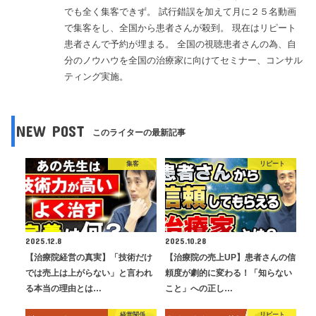
でも全く集客できず。 試行錯誤を加えて月に２５名動画
で集客をし、全国から患者さんが殺到。 現在はリピート
患者さんで予約が埋まる。 全国の視聴患者さんの為、自
分のノウハウを全国の治療家に向けてセミナー、コンサル
ティング実施。
NEW POST
このライターの最新記事
集客
リピート
2025.12.8
2025.10.28
【治療院経営の真実】「技術だけ
【治療院の売上UP】患者さんの信
では売上は上がらない」と言われ
頼度が劇的に変わる！「知らない
る本当の理由とは…
こと」への正し…
経営関係
リピート