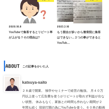
2020.10.8
2023.3.10
YouTubeで集客するとリピート率
もう競合が多いから整骨院に集客
が上がる？その理由は?
はできない…２つの事ができると
YouTub…
ABOUT
この記事をかいた人
katsuya-saito
２８歳で開業。 独学やセミナーで経営の勉強。 月４０万
円以上使って広告費を使うがリピートが取れず利益が出な
い状態。 休みもなく、家族との時間も作れない期間が２
年間も続く 現状打開の為にYouTubeを使う。６０本の動画