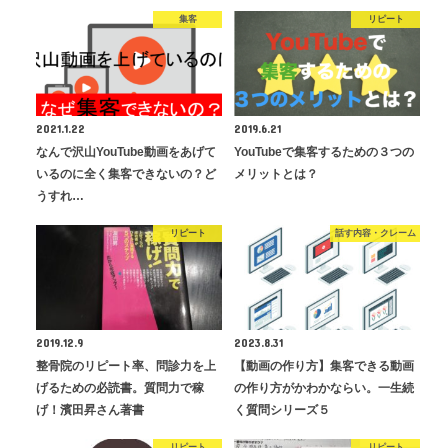
集客
リピート
2021.1.22
2019.6.21
なんで沢山YouTube動画をあげて
YouTubeで集客するための３つの
いるのに全く集客できないの？ど
メリットとは？
うすれ…
リピート
話す内容・クレーム
2019.12.9
2023.8.31
整骨院のリピート率、問診力を上
【動画の作り方】集客できる動画
げるための必読書。質問力で稼
の作り方がかわかならい。一生続
げ！濱田昇さん著書
く質問シリーズ５
リピート
リピート