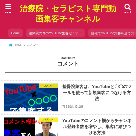
治療院・セラピスト専門動
menu
search
画集客チャンネル
Home
治療院の為のYouTube集客セミナー
自宅でYouTube集客を全て知
コメント
HOME
コメント
整骨院集客は、YouTubeと〇〇のツ
コメント
ールを使って新規集客につなげる方
法
2021.10.25
YouTubeのコメント欄からチャンネ
コメント
ル登録者数を増やし、集客に結びつ
ける方法