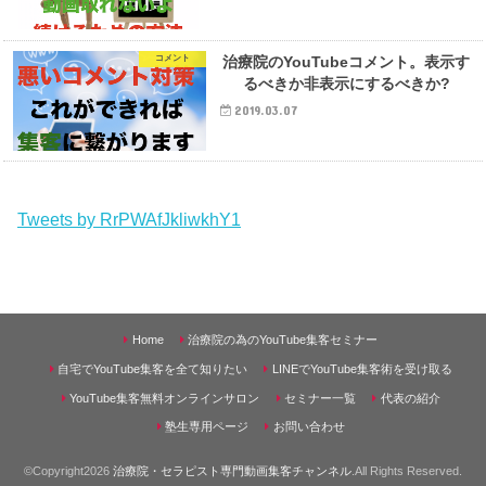
治療院のYouTubeコメント。表示す
コメント
るべきか非表示にするべきか?
2019.03.07
Tweets by RrPWAfJkliwkhY1
Home
治療院の為のYouTube集客セミナー
自宅でYouTube集客を全て知りたい
LINEでYouTube集客術を受け取る
YouTube集客無料オンラインサロン
セミナー一覧
代表の紹介
塾生専用ページ
お問い合わせ
©Copyright2026
治療院・セラピスト専門動画集客チャンネル
.All Rights Reserved.