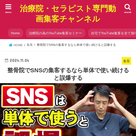
治療院・セラピスト専門動
menu
search
画集客チャンネル
Home
治療院の為のYouTube集客セミナー
自宅でYouTube集客を全て知
集客
整骨院でSNSの集客するなら単体で使い続けると誤爆する
HOME
2024.11.04
集客
整骨院でSNSの集客するなら単体で使い続ける
と誤爆する