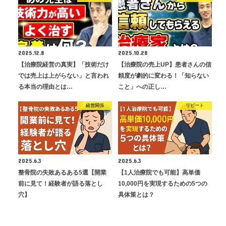
2025.12.8
2025.10.28
【治療院経営の真実】「技術だけ
【治療院の売上UP】患者さんの信
では売上は上がらない」と言われ
頼度が劇的に変わる！「知らない
る本当の理由とは…
こと」への正し…
経営関係
リピート
2025.6.3
2025.6.3
整骨院の失敗あるある5選【開業
【1人治療院でも可能】高単価
前に見て！経験者が語る落とし
10,000円を実現するための5つの
穴】
具体策とは？