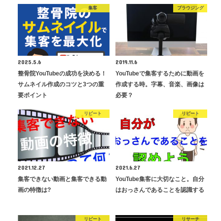
集客
ブラウジング
2025.5.6
2019.11.6
整骨院YouTubeの成功を決める！
YouTubeで集客するために動画を
サムネイル作成のコツと3つの重
作成する時。字幕、音楽、画像は
要ポイント
必要？
リピート
リピート
2021.12.27
2021.6.27
集客できない動画と集客できる動
YouTube集客に大切なこと。自分
画の特徴は?
はおっさんであることを認識する
リピート
リサーチ