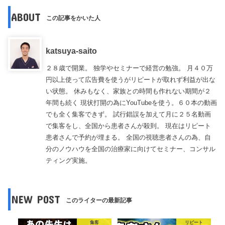
ABOUT
この記事をかいた人
katsuya-saito
２８歳で開業。 独学やセミナーで経営の勉強。 月４０万
円以上使って広告費を使うがリピートが取れず利益が出な
い状態。 休みもなく、家族との時間も作れない期間が２
年間も続く 現状打開の為にYouTubeを使う。６０本の動画
でも全く集客できず。 試行錯誤を加えて月に２５名動画
で集客をし、全国から患者さんが殺到。 現在はリピート
患者さんで予約が埋まる。 全国の視聴患者さんの為、自
分のノウハウを全国の治療家に向けてセミナー、コンサル
ティング実施。
NEW POST
このライターの最新記事
集客
リピート