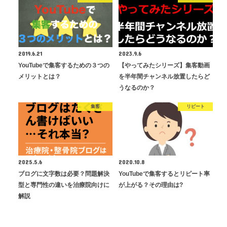
2019.6.21
2023.9.6
YouTubeで集客するための３つの
【やってみたシリーズ】集客動画
メリットとは？
を半年間チャンネル放置したらど
うなるのか？
集客
リピート
2025.5.6
2020.10.8
ブログに文字数は必要？問題解決
YouTubeで集客するとリピート率
型と専門性の違いを治療院向けに
が上がる？その理由は?
解説