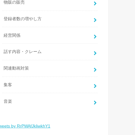
物販の販売
登録者数の増やし方
経営関係
話す内容・クレーム
関連動画対策
集客
音楽
weets by RrPWAfJkliwkhY1