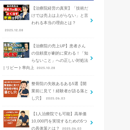
【治療院経営の真実】「技術だ
けでは売上は上がらない」と言
われる本当の理由とは？
2025.12.08
【治療院の売上UP】患者さん
の信頼度が劇的に変わる！「知
らないこと」への正しい対処法
| リピート率向上
2025.10.28
整骨院の失敗あるある5選【開
業前に見て！経験者が語る落と
し穴】
2025.06.03
【1人治療院でも可能】高単価
10,000円を実現するための5つ
の具体策とは？
2025.06.03