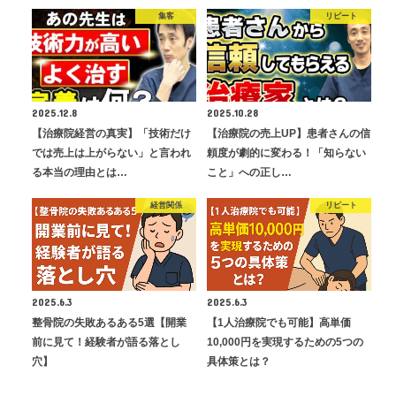
集客
リピート
2025.12.8
2025.10.28
【治療院経営の真実】「技術だけ
【治療院の売上UP】患者さんの信
では売上は上がらない」と言われ
頼度が劇的に変わる！「知らない
る本当の理由とは…
こと」への正し…
経営関係
リピート
2025.6.3
2025.6.3
整骨院の失敗あるある5選【開業
【1人治療院でも可能】高単価
前に見て！経験者が語る落とし
10,000円を実現するための5つの
穴】
具体策とは？