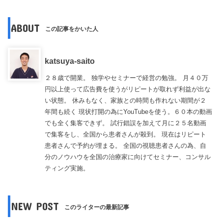
ABOUT
この記事をかいた人
katsuya-saito
２８歳で開業。 独学やセミナーで経営の勉強。 月４０万
円以上使って広告費を使うがリピートが取れず利益が出な
い状態。 休みもなく、家族との時間も作れない期間が２
年間も続く 現状打開の為にYouTubeを使う。６０本の動画
でも全く集客できず。 試行錯誤を加えて月に２５名動画
で集客をし、全国から患者さんが殺到。 現在はリピート
患者さんで予約が埋まる。 全国の視聴患者さんの為、自
分のノウハウを全国の治療家に向けてセミナー、コンサル
ティング実施。
NEW POST
このライターの最新記事