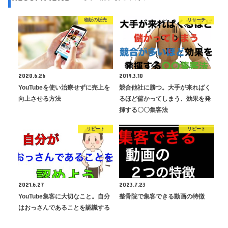
物販の販売
リサーチ
2020.6.26
2019.3.10
YouTubeを使い治療せずに売上を
競合他社に勝つ。大手が来ればく
向上させる方法
るほど儲かってしまう、効果を発
揮する〇〇集客法
リピート
リピート
2021.6.27
2023.7.23
YouTube集客に大切なこと。自分
整骨院で集客できる動画の特徴
はおっさんであることを認識する