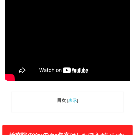
目次
[
表示
]