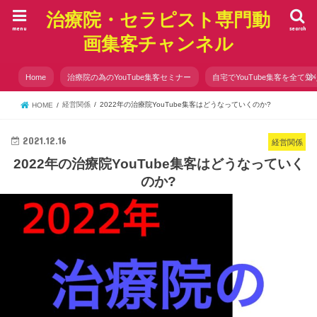
治療院・セラピスト専門動
menu
search
画集客チャンネル
Home
治療院の為のYouTube集客セミナー
自宅でYouTube集客を全て知
経営関係
2022年の治療院YouTube集客はどうなっていくのか?
HOME
2021.12.16
経営関係
2022年の治療院YouTube集客はどうなっていく
のか?