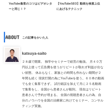
YouTube集客のコツはビデオレタ
【YouTubeSEO】動画を検索上位
ーと同じ！？
にあげるテクニック
ABOUT
この記事をかいた人
katsuya-saito
２８歳で開業。 独学やセミナーで経営の勉強。 月４０万
円以上使って広告費を使うがリピートが取れず利益が出な
い状態。 休みもなく、家族との時間も作れない期間が２
年間も続く 現状打開の為にYouTubeを使う。６０本の動画
でも全く集客できず。 試行錯誤を加えて月に２５名動画
で集客をし、全国から患者さんが殺到。 現在はリピート
患者さんで予約が埋まる。 全国の視聴患者さんの為、自
分のノウハウを全国の治療家に向けてセミナー、コンサル
ティング実施。