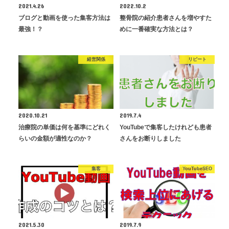
2021.4.26
2022.10.2
ブログと動画を使った集客方法は
整骨院の紹介患者さんを増やすた
最強！？
めに一番確実な方法とは？
経営関係
リピート
2020.10.21
2019.7.4
治療院の単価は何を基準にどれく
YouTubeで集客したけれども患者
らいの金額が適性なのか？
さんをお断りしました
集客
YouTubeSEO
2021.5.30
2019.7.9