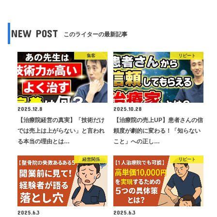
NEW POST
このライターの最新記事
集客
リピート
2025.12.8
2025.10.28
【治療院経営の真実】「技術だけ
【治療院の売上UP】患者さんの信
では売上は上がらない」と言われ
頼度が劇的に変わる！「知らない
る本当の理由とは…
こと」への正し…
経営関係
リピート
2025.6.3
2025.6.3