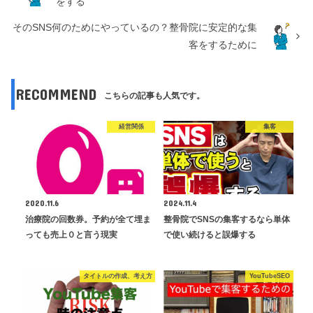
をする
そのSNS何のためにやっているの？整骨院に安定的な集
客をするために
RECOMMEND
こちらの記事も人気です。
経営関係
集客
2020.11.6
2024.11.4
治療院の回数券。予約が全て埋ま
整骨院でSNSの集客するなら単体
っても売上０と言う現実
で使い続けると誤爆する
タイトルの作成、考え方
YouTubeSEO