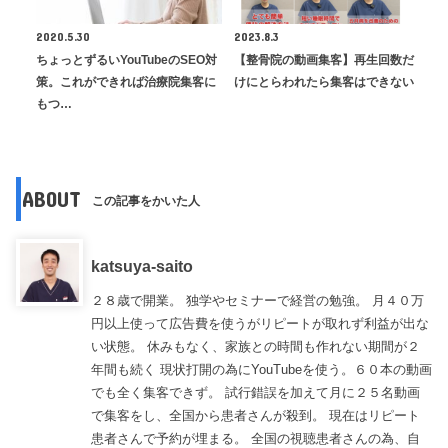
2020.5.30
2023.8.3
ちょっとずるいYouTubeのSEO対
【整骨院の動画集客】再生回数だ
策。これができれば治療院集客に
けにとらわれたら集客はできない
もつ…
ABOUT
この記事をかいた人
katsuya-saito
２８歳で開業。 独学やセミナーで経営の勉強。 月４０万
円以上使って広告費を使うがリピートが取れず利益が出な
い状態。 休みもなく、家族との時間も作れない期間が２
年間も続く 現状打開の為にYouTubeを使う。６０本の動画
でも全く集客できず。 試行錯誤を加えて月に２５名動画
で集客をし、全国から患者さんが殺到。 現在はリピート
患者さんで予約が埋まる。 全国の視聴患者さんの為、自