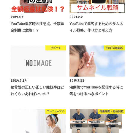
2019.4.7
2021.2.2
YouTube集客時の注意点。全額返
YouTubeで集客するためのサムネ
金制度は危険！？
イル戦略。作り方と考え方
リピート
YouTubeSEO
2024.5.24
2019.7.22
整骨院の正しい正しい離脱率はど
治療院でYouTubeを配信する時に
れくらいあればいいの？
気をつけるべきポイント
YouTubeSEO
再生時間・再生回数