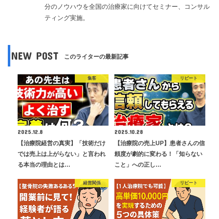
分のノウハウを全国の治療家に向けてセミナー、コンサル
ティング実施。
NEW POST
このライターの最新記事
集客
リピート
2025.12.8
2025.10.28
【治療院経営の真実】「技術だけ
【治療院の売上UP】患者さんの信
では売上は上がらない」と言われ
頼度が劇的に変わる！「知らない
る本当の理由とは…
こと」への正し…
経営関係
リピート