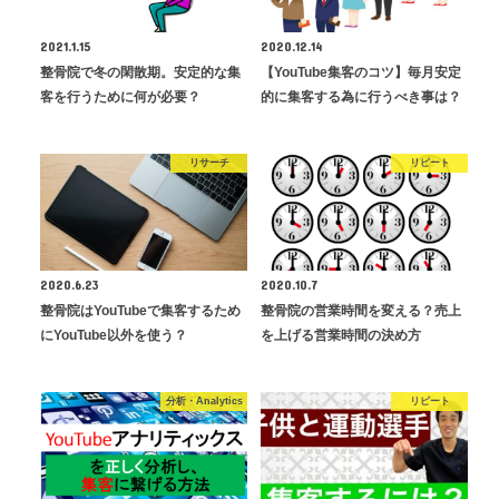
2021.1.15
2020.12.14
整骨院で冬の閑散期。安定的な集
【YouTube集客のコツ】毎月安定
客を行うために何が必要？
的に集客する為に行うべき事は？
リサーチ
リピート
2020.6.23
2020.10.7
整骨院はYouTubeで集客するため
整骨院の営業時間を変える？売上
にYouTube以外を使う？
を上げる営業時間の決め方
分析・Analytics
リピート