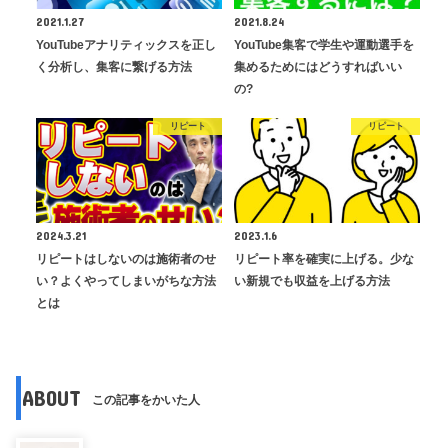
2021.1.27
2021.8.24
YouTubeアナリティックスを正し
YouTube集客で学生や運動選手を
く分析し、集客に繋げる方法
集めるためにはどうすればいい
の?
リピート
リピート
2024.3.21
2023.1.6
リピートはしないのは施術者のせ
リピート率を確実に上げる。少な
い？よくやってしまいがちな方法
い新規でも収益を上げる方法
とは
ABOUT
この記事をかいた人