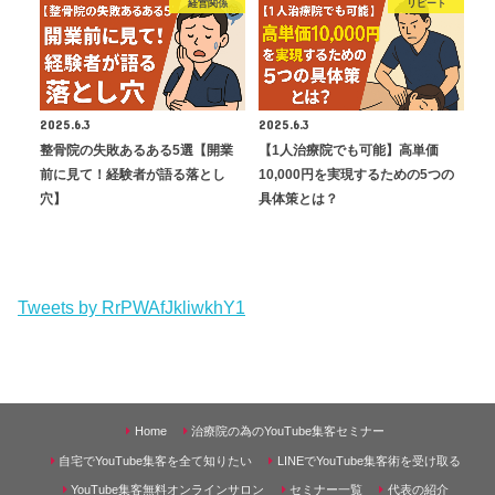
経営関係
リピート
2025.6.3
2025.6.3
整骨院の失敗あるある5選【開業
【1人治療院でも可能】高単価
前に見て！経験者が語る落とし
10,000円を実現するための5つの
穴】
具体策とは？
Tweets by RrPWAfJkliwkhY1
Home
治療院の為のYouTube集客セミナー
自宅でYouTube集客を全て知りたい
LINEでYouTube集客術を受け取る
YouTube集客無料オンラインサロン
セミナー一覧
代表の紹介