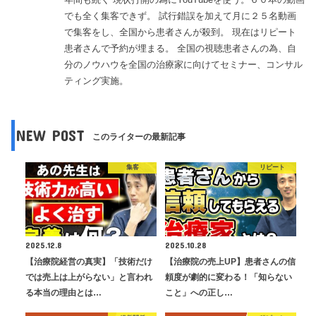
でも全く集客できず。 試行錯誤を加えて月に２５名動画
で集客をし、全国から患者さんが殺到。 現在はリピート
患者さんで予約が埋まる。 全国の視聴患者さんの為、自
分のノウハウを全国の治療家に向けてセミナー、コンサル
ティング実施。
NEW POST
このライターの最新記事
集客
リピート
2025.12.8
2025.10.28
【治療院経営の真実】「技術だけ
【治療院の売上UP】患者さんの信
では売上は上がらない」と言われ
頼度が劇的に変わる！「知らない
る本当の理由とは…
こと」への正し…