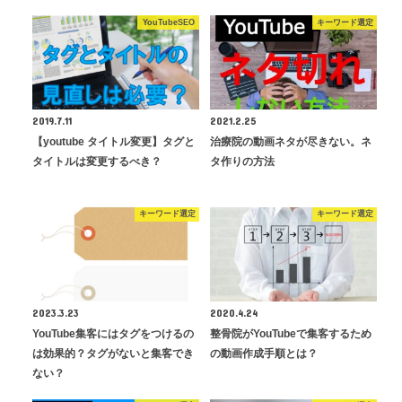
YouTubeSEO
キーワード選定
2019.7.11
2021.2.25
【youtube タイトル変更】タグと
治療院の動画ネタが尽きない。ネ
タイトルは変更するべき？
タ作りの方法
キーワード選定
キーワード選定
2023.3.23
2020.4.24
YouTube集客にはタグをつけるの
整骨院がYouTubeで集客するため
は効果的？タグがないと集客でき
の動画作成手順とは？
ない？