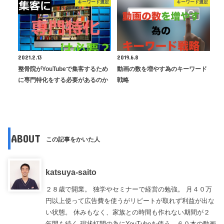
キーワード選定
キーワード選定
2021.2.13
2019.6.8
整骨院がYouTubeで集客するため
動画の数を増やす為のキーワード
に専門特化をする必要があるのか
戦略
ABOUT
この記事をかいた人
katsuya-saito
２８歳で開業。 独学やセミナーで経営の勉強。 月４０万
円以上使って広告費を使うがリピートが取れず利益が出な
い状態。 休みもなく、家族との時間も作れない期間が２
年間も続く 現状打開の為にYouTubeを使う。６０本の動画