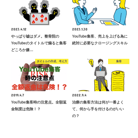
2023.4.12
2023.1.30
やっぱり嘘はダメ。整骨院の
YouTube集客、売上を上げる為に
YouTubeのタイトルで煽ると集客
絶対に必要なクロージングスキル
どころか嫌…
タイトルの作成、考え方
集客
2019.4.7
2022.9.4
YouTube集客時の注意点。全額返
治療の集客方法は何が一番よく
金制度は危険！？
て、何から手を付けるのがいい
の？