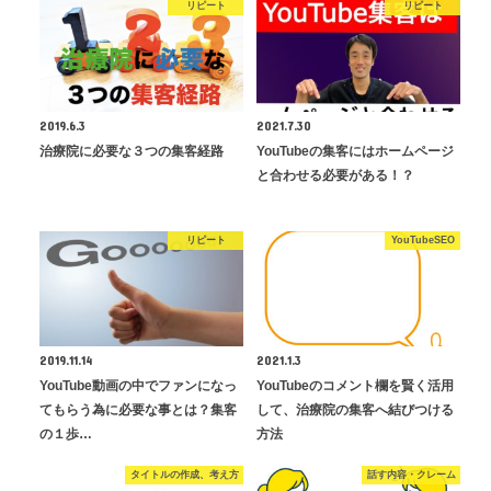
リピート
リピート
2019.6.3
2021.7.30
治療院に必要な３つの集客経路
YouTubeの集客にはホームページ
と合わせる必要がある！？
リピート
YouTubeSEO
2019.11.14
2021.1.3
YouTube動画の中でファンになっ
YouTubeのコメント欄を賢く活用
てもらう為に必要な事とは？集客
して、治療院の集客へ結びつける
の１歩…
方法
タイトルの作成、考え方
話す内容・クレーム