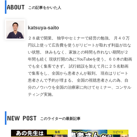
ABOUT
この記事をかいた人
katsuya-saito
２８歳で開業。 独学やセミナーで経営の勉強。 月４０万
円以上使って広告費を使うがリピートが取れず利益が出な
い状態。 休みもなく、家族との時間も作れない期間が２
年間も続く 現状打開の為にYouTubeを使う。６０本の動画
でも全く集客できず。 試行錯誤を加えて月に２５名動画
で集客をし、全国から患者さんが殺到。 現在はリピート
患者さんで予約が埋まる。 全国の視聴患者さんの為、自
分のノウハウを全国の治療家に向けてセミナー、コンサル
ティング実施。
NEW POST
このライターの最新記事
集客
リピート