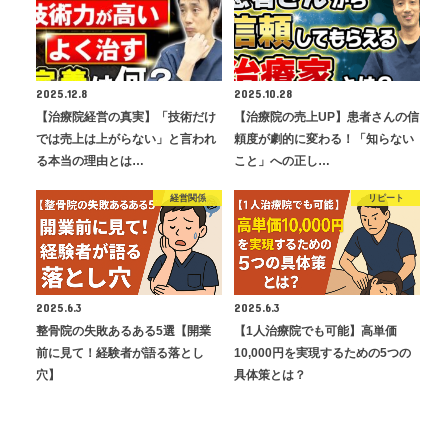
2025.12.8
2025.10.28
【治療院経営の真実】「技術だけ
【治療院の売上UP】患者さんの信
では売上は上がらない」と言われ
頼度が劇的に変わる！「知らない
る本当の理由とは…
こと」への正し…
経営関係
リピート
2025.6.3
2025.6.3
整骨院の失敗あるある5選【開業
【1人治療院でも可能】高単価
前に見て！経験者が語る落とし
10,000円を実現するための5つの
穴】
具体策とは？