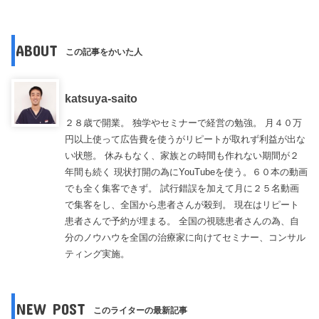
ABOUT
この記事をかいた人
katsuya-saito
２８歳で開業。 独学やセミナーで経営の勉強。 月４０万
円以上使って広告費を使うがリピートが取れず利益が出な
い状態。 休みもなく、家族との時間も作れない期間が２
年間も続く 現状打開の為にYouTubeを使う。６０本の動画
でも全く集客できず。 試行錯誤を加えて月に２５名動画
で集客をし、全国から患者さんが殺到。 現在はリピート
患者さんで予約が埋まる。 全国の視聴患者さんの為、自
分のノウハウを全国の治療家に向けてセミナー、コンサル
ティング実施。
NEW POST
このライターの最新記事