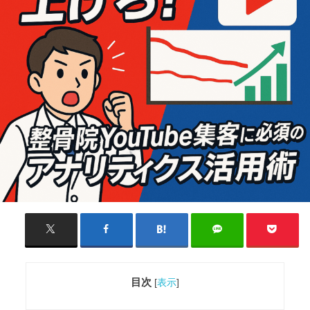
目次
[
表示
]