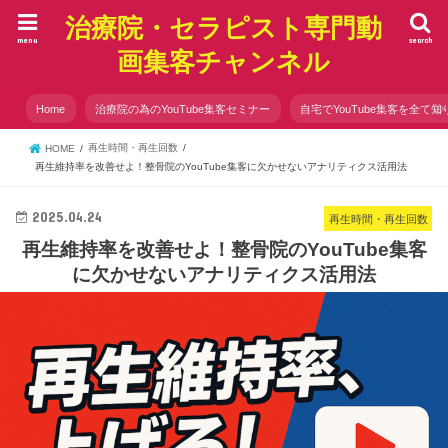
治療院・セラピスト専門動
menu
search
画集客チャンネル
Home
治療院の為のYouTube集客セミナー
自宅でYouTube集客を全て知
再生時間・再生回数
HOME
再生維持率を改善せよ！整骨院のYouTube集客に欠かせないアナリティクス活用法
2025.04.24
再生時間・再生回数
再生維持率を改善せよ！整骨院のYouTube集客
に欠かせないアナリティクス活用法