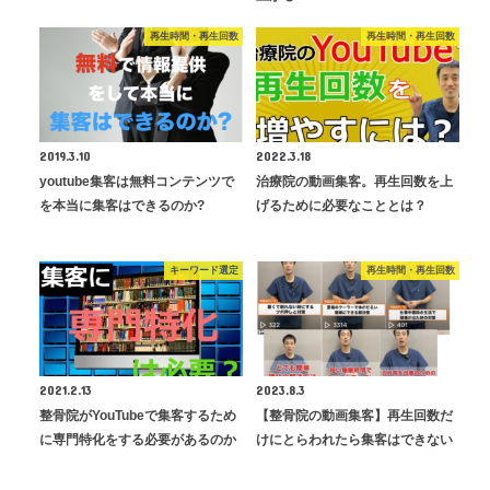
再生時間・再生回数
再生時間・再生回数
2019.3.10
2022.3.18
youtube集客は無料コンテンツで
治療院の動画集客。再生回数を上
を本当に集客はできるのか?
げるために必要なこととは？
キーワード選定
再生時間・再生回数
2021.2.13
2023.8.3
整骨院がYouTubeで集客するため
【整骨院の動画集客】再生回数だ
に専門特化をする必要があるのか
けにとらわれたら集客はできない