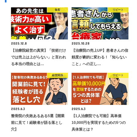
集客
リピート
2025.12.8
2025.10.28
【治療院経営の真実】「技術だけ
【治療院の売上UP】患者さんの信
では売上は上がらない」と言われ
頼度が劇的に変わる！「知らない
る本当の理由とは…
こと」への正し…
経営関係
リピート
2025.6.3
2025.6.3
整骨院の失敗あるある5選【開業
【1人治療院でも可能】高単価
前に見て！経験者が語る落とし
10,000円を実現するための5つの
穴】
具体策とは？