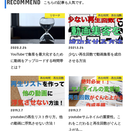
RECOMMEND
こちらの記事も人気です。
リサーチ
再生時間・再生回数
2020.2.26
2021.5.26
YouTubeで集客を最大化するため
少ない再生回数で動画集客を成功
に動画をアップロードする時間帯
させる方法
とは？
再生時間・再生回数
再生時間・再生回数
2019.3.7
2019.3.7
youtubeの再生リスト作り方。他
youtubeサムネイルの重要性。こ
の動画に浮気させない方法！
れをこだわると再生回数がぐんと
上がる…