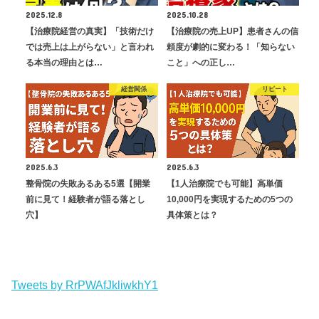
2025.12.8
2025.10.28
【治療院経営の真実】「技術だけ
【治療院の売上UP】患者さんの信
では売上は上がらない」と言われ
頼度が劇的に変わる！「知らない
る本当の理由とは…
こと」への正し…
経営関係
リピート
2025.6.3
2025.6.3
整骨院の失敗あるある5選【開業
【1人治療院でも可能】高単価
前に見て！経験者が語る落とし
10,000円を実現するための5つの
穴】
具体策とは？
Tweets by RrPWAfJkliwkhY1