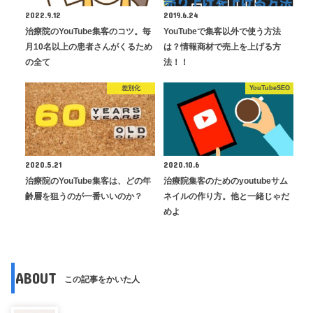
2022.9.12
2019.6.24
治療院のYouTube集客のコツ。毎
YouTubeで集客以外で使う方法
月10名以上の患者さんがくるため
は？情報商材で売上を上げる方
の全て
法！！
差別化
YouTubeSEO
2020.5.21
2020.10.6
治療院のYouTube集客は、どの年
治療院集客のためのyoutubeサム
齢層を狙うのが一番いいのか？
ネイルの作り方。他と一緒じゃだ
めよ
ABOUT
この記事をかいた人