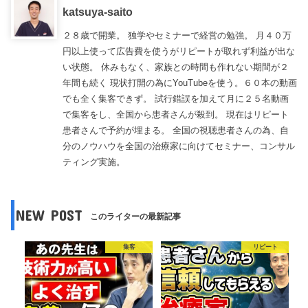
katsuya-saito
２８歳で開業。 独学やセミナーで経営の勉強。 月４０万
円以上使って広告費を使うがリピートが取れず利益が出な
い状態。 休みもなく、家族との時間も作れない期間が２
年間も続く 現状打開の為にYouTubeを使う。６０本の動画
でも全く集客できず。 試行錯誤を加えて月に２５名動画
で集客をし、全国から患者さんが殺到。 現在はリピート
患者さんで予約が埋まる。 全国の視聴患者さんの為、自
分のノウハウを全国の治療家に向けてセミナー、コンサル
ティング実施。
NEW POST
このライターの最新記事
集客
リピート