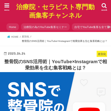
治療院・セラピスト専門動
menu
search
画集客チャンネル
Home
治療院の為のYouTube集客セミナー
自宅でYouTube集客を全て知
差別化
HOME
整骨院のSNS活用術｜YouTube×Instagramで相乗効果を生む集客戦略とは？
2025.04.24
差別化
整骨院のSNS活用術｜YouTube×Instagramで相
乗効果を生む集客戦略とは？