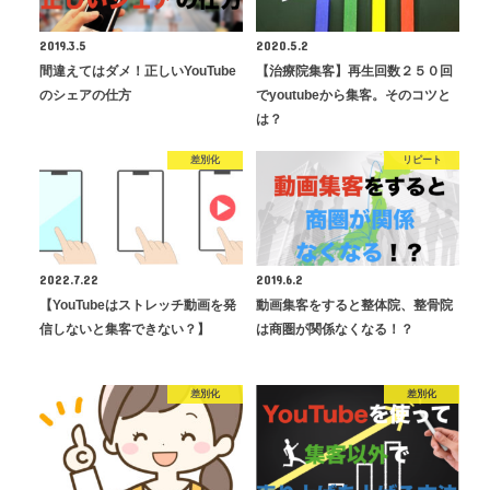
2019.3.5
2020.5.2
間違えてはダメ！正しいYouTube
【治療院集客】再生回数２５０回
のシェアの仕方
でyoutubeから集客。そのコツと
は？
差別化
リピート
2022.7.22
2019.6.2
【YouTubeはストレッチ動画を発
動画集客をすると整体院、整骨院
信しないと集客できない？】
は商圏が関係なくなる！？
差別化
差別化