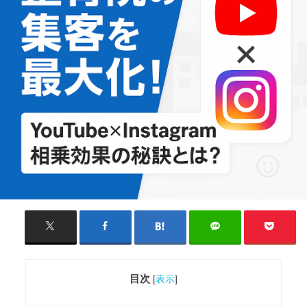
目次
[
表示
]