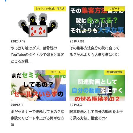
タイトルの作成、考え方
リピート
2023.4.12
2019.4.20
やっぱり嘘はダメ。整骨院の
その集客方法自分の院に合って
YouTubeのタイトルで煽ると集客
る？それよりも大事な事は〇〇
どころか嫌…
リピート
関連動画対策
2019.3.4
2019.3.3
まだセミナーで消耗してるの？治
関連動画として自分の動画を上手
療院のリピート率上げる簡単な方
く乗る方法。極秘その2
法