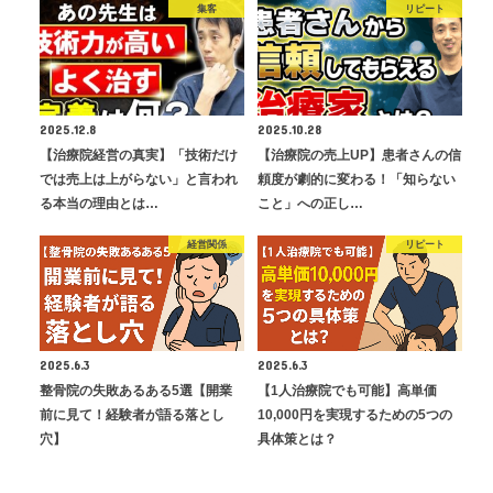
集客
リピート
2025.12.8
2025.10.28
【治療院経営の真実】「技術だけ
【治療院の売上UP】患者さんの信
では売上は上がらない」と言われ
頼度が劇的に変わる！「知らない
る本当の理由とは…
こと」への正し…
経営関係
リピート
2025.6.3
2025.6.3
整骨院の失敗あるある5選【開業
【1人治療院でも可能】高単価
前に見て！経験者が語る落とし
10,000円を実現するための5つの
穴】
具体策とは？