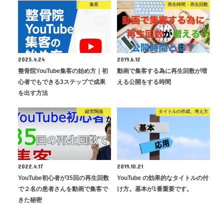
集客
再生時間・再生回数
2025.4.24
2019.6.12
整骨院YouTube集客の始め方｜初
動画で集客する為に再生回数が増
心者でもできる3ステップで成果
える公開をする時間
を出す方法
経営関係
タイトルの作成、考え方
2022.4.17
2019.10.21
YouTube初心者が35回の再生回数
YouTube の効果的なタイトルの付
で２名の患者さんを動画で集客で
け方。基本が1番重要です。
きた秘密