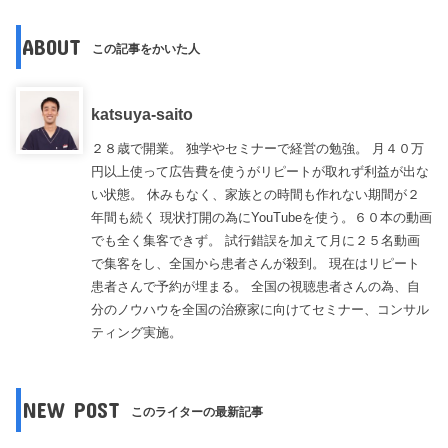
ABOUT
この記事をかいた人
katsuya-saito
２８歳で開業。 独学やセミナーで経営の勉強。 月４０万
円以上使って広告費を使うがリピートが取れず利益が出な
い状態。 休みもなく、家族との時間も作れない期間が２
年間も続く 現状打開の為にYouTubeを使う。６０本の動画
でも全く集客できず。 試行錯誤を加えて月に２５名動画
で集客をし、全国から患者さんが殺到。 現在はリピート
患者さんで予約が埋まる。 全国の視聴患者さんの為、自
分のノウハウを全国の治療家に向けてセミナー、コンサル
ティング実施。
NEW POST
このライターの最新記事