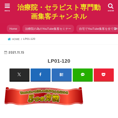
治療院・セラピスト専門動
menu
search
画集客チャンネル
Home
治療院の為のYouTube集客セミナー
自宅でYouTube集客を全て知
LP01-120
HOME
2021.11.15
LP01-120