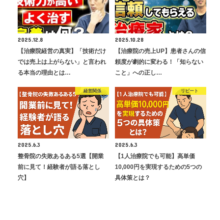
2025.12.8
2025.10.28
【治療院経営の真実】「技術だけ
【治療院の売上UP】患者さんの信
では売上は上がらない」と言われ
頼度が劇的に変わる！「知らない
る本当の理由とは…
こと」への正し…
経営関係
リピート
2025.6.3
2025.6.3
整骨院の失敗あるある5選【開業
【1人治療院でも可能】高単価
前に見て！経験者が語る落とし
10,000円を実現するための5つの
穴】
具体策とは？