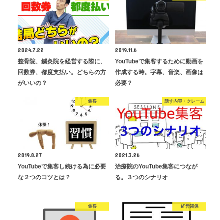
2024.7.22
2019.11.6
整骨院、鍼灸院を経営する際に、
YouTubeで集客するために動画を
回数券、都度支払い。どちらの方
作成する時。字幕、音楽、画像は
がいいの？
必要？
集客
話す内容・クレーム
2019.8.27
2021.3.26
YouTubeで集客し続ける為に必要
治療院のYouTube集客につなが
な２つのコツとは？
る。３つのシナリオ
集客
経営関係