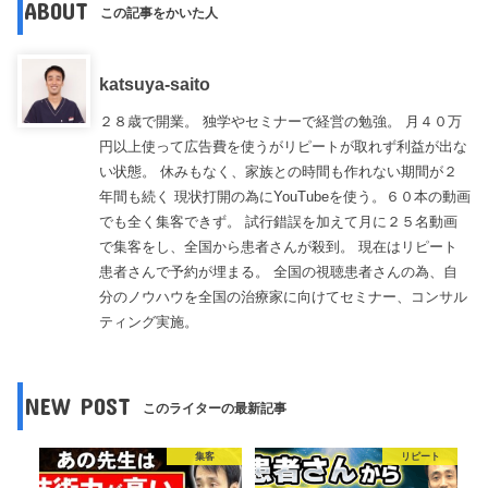
ABOUT
この記事をかいた人
katsuya-saito
２８歳で開業。 独学やセミナーで経営の勉強。 月４０万
円以上使って広告費を使うがリピートが取れず利益が出な
い状態。 休みもなく、家族との時間も作れない期間が２
年間も続く 現状打開の為にYouTubeを使う。６０本の動画
でも全く集客できず。 試行錯誤を加えて月に２５名動画
で集客をし、全国から患者さんが殺到。 現在はリピート
患者さんで予約が埋まる。 全国の視聴患者さんの為、自
分のノウハウを全国の治療家に向けてセミナー、コンサル
ティング実施。
NEW POST
このライターの最新記事
集客
リピート