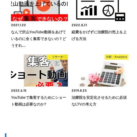
2021.1.22
2022.8.31
なんで沢山YouTube動画をあげて
経費をかげずに治療院の売上を上
いるのに全く集客できないの？ど
げる方法
うすれ…
リサーチ
分析・Analytics
2022.6.15
2019.8.25
YouTubeで集客するためにショー
治療院を安定化させるために必須
ト動画は必要なのか?
なLTVの考え方