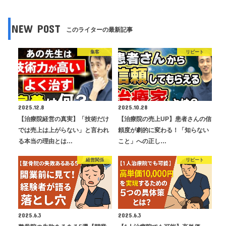
NEW POST
このライターの最新記事
集客
リピート
2025.12.8
2025.10.28
【治療院経営の真実】「技術だけ
【治療院の売上UP】患者さんの信
では売上は上がらない」と言われ
頼度が劇的に変わる！「知らない
る本当の理由とは…
こと」への正し…
経営関係
リピート
2025.6.3
2025.6.3