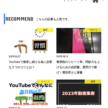
RECOMMEND
こちらの記事も人気です。
集客
リピート
2019.8.27
2019.12.9
YouTubeで集客し続ける為に必要
整骨院のリピート率、問診力を上
な２つのコツとは？
げるための必読書。質問力で稼
げ！濱田昇さん著書
コメント
集客
2019.3.10
2023.1.5