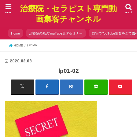
治療院・セラピスト専門動
menu
search
画集客チャンネル
Home
治療院の為のYouTube集客セミナー
自宅でYouTube集客を全て知
lp01-02
HOME
2020.02.08
lp01-02