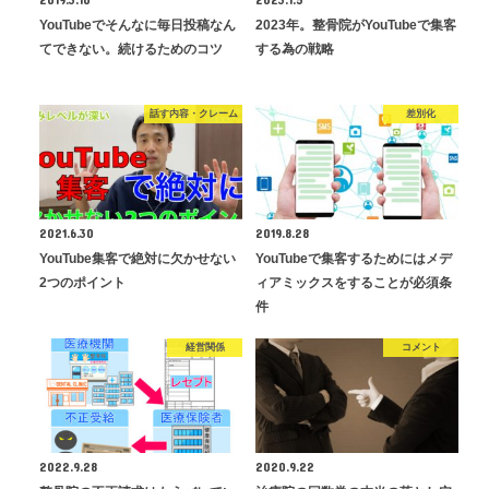
YouTubeでそんなに毎日投稿なん
2023年。整骨院がYouTubeで集客
てできない。続けるためのコツ
する為の戦略
話す内容・クレーム
差別化
2021.6.30
2019.8.28
YouTube集客で絶対に欠かせない
YouTubeで集客するためにはメデ
2つのポイント
ィアミックスをすることが必須条
件
経営関係
コメント
2022.9.28
2020.9.22