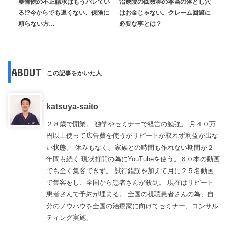
整骨院の不正請求はもうバレてい
治療院の回数券の本当の落とし穴
る!?今からでも遅くない、保険に
はお金じゃない。クレーム回避に
頼らない方…
必要な事とは？
ABOUT
この記事をかいた人
katsuya-saito
２８歳で開業。 独学やセミナーで経営の勉強。 月４０万
円以上使って広告費を使うがリピートが取れず利益が出な
い状態。 休みもなく、家族との時間も作れない期間が２
年間も続く 現状打開の為にYouTubeを使う。６０本の動画
でも全く集客できず。 試行錯誤を加えて月に２５名動画
で集客をし、全国から患者さんが殺到。 現在はリピート
患者さんで予約が埋まる。 全国の視聴患者さんの為、自
分のノウハウを全国の治療家に向けてセミナー、コンサル
ティング実施。