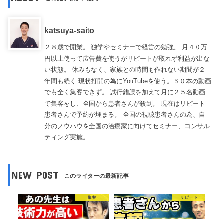
katsuya-saito
２８歳で開業。 独学やセミナーで経営の勉強。 月４０万
円以上使って広告費を使うがリピートが取れず利益が出な
い状態。 休みもなく、家族との時間も作れない期間が２
年間も続く 現状打開の為にYouTubeを使う。６０本の動画
でも全く集客できず。 試行錯誤を加えて月に２５名動画
で集客をし、全国から患者さんが殺到。 現在はリピート
患者さんで予約が埋まる。 全国の視聴患者さんの為、自
分のノウハウを全国の治療家に向けてセミナー、コンサル
ティング実施。
NEW POST
このライターの最新記事
集客
リピート