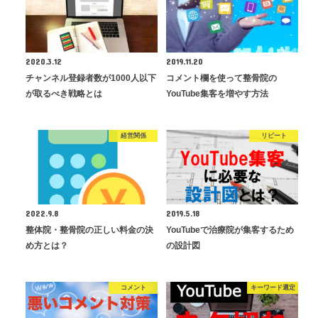
2020.3.12
2019.11.20
チャンネル登録者数が1000人以下
コメント欄を使って整骨院の
が取るべき戦略とは
YouTube集客を増やす方法
経営関係
リピート
2022.9.8
2019.5.18
整体院・整骨院の正しい料金の決
YouTubeで治療院が集客するため
め方とは？
の設計図
コメント
キーワード選定