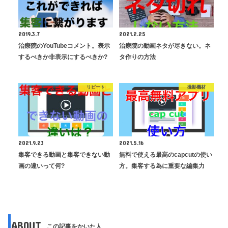
2019.3.7
2021.2.25
治療院のYouTubeコメント。表示
治療院の動画ネタが尽きない。ネ
するべきか非表示にするべきか?
タ作りの方法
リピート
撮影機材
2021.9.23
2021.5.16
集客できる動画と集客できない動
無料で使える最高のcapcutの使い
画の違いって何?
方。集客する為に重要な編集力
ABOUT
この記事をかいた人