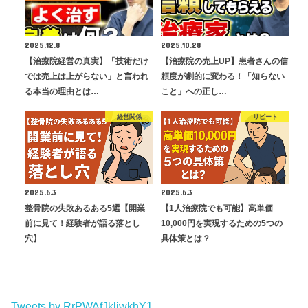
2025.12.8
2025.10.28
【治療院経営の真実】「技術だけ
【治療院の売上UP】患者さんの信
では売上は上がらない」と言われ
頼度が劇的に変わる！「知らない
る本当の理由とは…
こと」への正し…
経営関係
リピート
2025.6.3
2025.6.3
整骨院の失敗あるある5選【開業
【1人治療院でも可能】高単価
前に見て！経験者が語る落とし
10,000円を実現するための5つの
穴】
具体策とは？
Tweets by RrPWAfJkliwkhY1