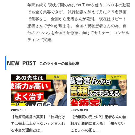
年間も続く 現状打開の為にYouTubeを使う。６０本の動画
でも全く集客できず。 試行錯誤を加えて月に２５名動画
で集客をし、全国から患者さんが殺到。 現在はリピート
患者さんで予約が埋まる。 全国の視聴患者さんの為、自
分のノウハウを全国の治療家に向けてセミナー、コンサル
ティング実施。
NEW POST
このライターの最新記事
集客
リピート
2025.12.8
2025.10.28
【治療院経営の真実】「技術だけ
【治療院の売上UP】患者さんの信
では売上は上がらない」と言われ
頼度が劇的に変わる！「知らない
る本当の理由とは…
こと」への正し…