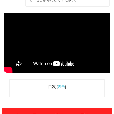
目次
[
表示
]