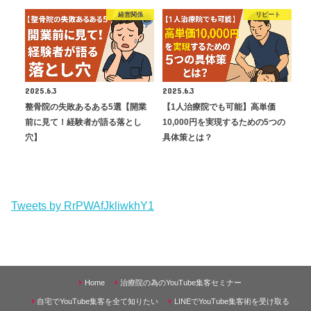
経営関係
リピート
2025.6.3
2025.6.3
整骨院の失敗あるある5選【開業
【1人治療院でも可能】高単価
前に見て！経験者が語る落とし
10,000円を実現するための5つの
穴】
具体策とは？
Tweets by RrPWAfJkliwkhY1
Home
治療院の為のYouTube集客セミナー
自宅でYouTube集客を全て知りたい
LINEでYouTube集客術を受け取る