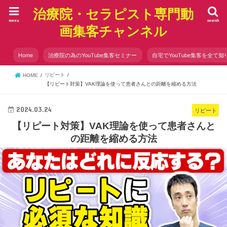
治療院・セラピスト専門動
menu
search
画集客チャンネル
Home
治療院の為のYouTube集客セミナー
自宅でYouTube集客を全て知
リピート
HOME
【リピート対策】VAK理論を使って患者さんとの距離を縮める方法
2024.03.24
リピート
【リピート対策】VAK理論を使って患者さんと
の距離を縮める方法