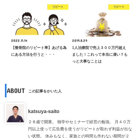
リピート
リピート
2022.11.14
2019.8.29
【整骨院のリピート率】あげる為
1人治療院で売上３００万円超え
にある方法を行うと・・・
ました！これって本当に凄い？も
っと大事なことは
ABOUT
この記事をかいた人
katsuya-saito
２８歳で開業。 独学やセミナーで経営の勉強。 月４０万
円以上使って広告費を使うがリピートが取れず利益が出な
い状態。 休みもなく、家族との時間も作れない期間が２