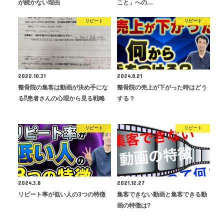
が続かない理由
こと」への…
リピート
リピート
2022.10.31
2024.8.21
整骨院の集客は動画が決め手にな
整骨院の売上が下がった時はどう
る⁉患者さんの心理から見る戦略
する？
リピート
リピート
2024.3.8
2021.12.27
リピート率が低い人の3つの特徴
集客できない動画と集客できる動
画の特徴は?