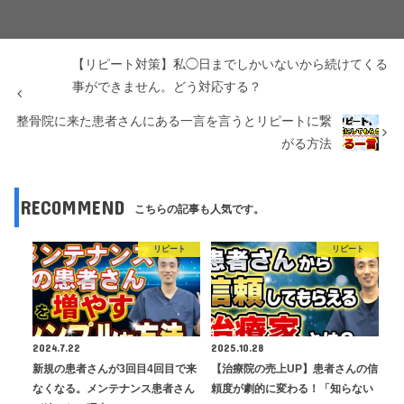
【リピート対策】私◯日までしかいないから続けてくる
事ができません。どう対応する？
整骨院に来た患者さんにある一言を言うとリピートに繋
がる方法
RECOMMEND
こちらの記事も人気です。
リピート
リピート
2024.7.22
2025.10.28
新規の患者さんが3回目4回目で来
【治療院の売上UP】患者さんの信
なくなる。メンテナンス患者さん
頼度が劇的に変わる！「知らない