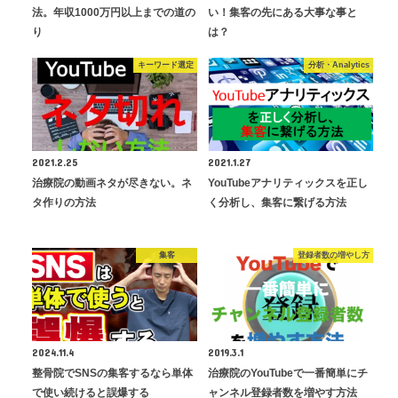
法。年収1000万円以上までの道の
い！集客の先にある大事な事と
り
は？
キーワード選定
分析・Analytics
2021.2.25
2021.1.27
治療院の動画ネタが尽きない。ネ
YouTubeアナリティックスを正し
タ作りの方法
く分析し、集客に繋げる方法
集客
登録者数の増やし方
2024.11.4
2019.3.1
整骨院でSNSの集客するなら単体
治療院のYouTubeで一番簡単にチ
で使い続けると誤爆する
ャンネル登録者数を増やす方法