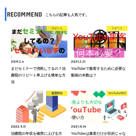
RECOMMEND
こちらの記事も人気です。
リピート
リピート
2019.3.4
2021.3.31
まだセミナーで消耗してるの？治
YouTubeで集客するために必要な
療院のリピート率上げる簡単な方
動画の本数は？
法
経営関係
YouTubeSEO
2022.9.11
2021.11.14
治療院の年収を確実に上げる方
YouTubeは集客だけが目的じゃな