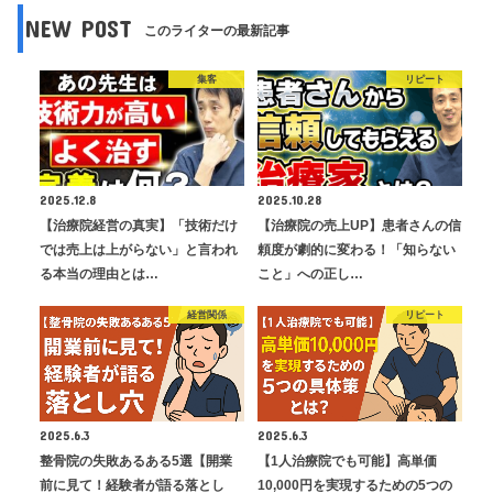
NEW POST
このライターの最新記事
集客
リピート
2025.12.8
2025.10.28
【治療院経営の真実】「技術だけ
【治療院の売上UP】患者さんの信
では売上は上がらない」と言われ
頼度が劇的に変わる！「知らない
る本当の理由とは…
こと」への正し…
経営関係
リピート
2025.6.3
2025.6.3
整骨院の失敗あるある5選【開業
【1人治療院でも可能】高単価
前に見て！経験者が語る落とし
10,000円を実現するための5つの