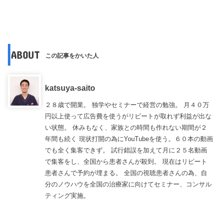
ABOUT
この記事をかいた人
katsuya-saito
２８歳で開業。 独学やセミナーで経営の勉強。 月４０万
円以上使って広告費を使うがリピートが取れず利益が出な
い状態。 休みもなく、家族との時間も作れない期間が２
年間も続く 現状打開の為にYouTubeを使う。６０本の動画
でも全く集客できず。 試行錯誤を加えて月に２５名動画
で集客をし、全国から患者さんが殺到。 現在はリピート
患者さんで予約が埋まる。 全国の視聴患者さんの為、自
分のノウハウを全国の治療家に向けてセミナー、コンサル
ティング実施。