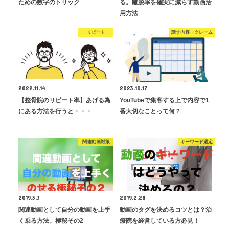
ための数字のトリック
る。離脱率を確実に減らす動画活
用方法
リピート
話す内容・クレーム
2022.11.14
2023.10.17
【整骨院のリピート率】あげる為
YouTubeで集客する上で内容で1
にある方法を行うと・・・
番大切なことって何？
関連動画対策
キーワード選定
2019.3.3
2019.2.28
関連動画として自分の動画を上手
動画のタグを決めるコツとは？治
く乗る方法。極秘その2
療院を経営している方必見！