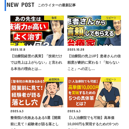
NEW POST
このライターの最新記事
集客
リピート
2025.12.8
2025.10.28
【治療院経営の真実】「技術だけ
【治療院の売上UP】患者さんの信
では売上は上がらない」と言われ
頼度が劇的に変わる！「知らない
る本当の理由とは…
こと」への正し…
経営関係
リピート
2025.6.3
2025.6.3
整骨院の失敗あるある5選【開業
【1人治療院でも可能】高単価
前に見て！経験者が語る落とし
10,000円を実現するための5つの