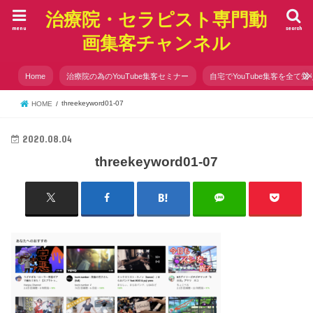
治療院・セラピスト専門動
menu
search
画集客チャンネル
Home
治療院の為のYouTube集客セミナー
自宅でYouTube集客を全て知
threekeyword01-07
HOME
2020.08.04
threekeyword01-07