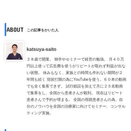
ABOUT
この記事をかいた人
katsuya-saito
２８歳で開業。 独学やセミナーで経営の勉強。 月４０万
円以上使って広告費を使うがリピートが取れず利益が出な
い状態。 休みもなく、家族との時間も作れない期間が２
年間も続く 現状打開の為にYouTubeを使う。６０本の動画
でも全く集客できず。 試行錯誤を加えて月に２５名動画
で集客をし、全国から患者さんが殺到。 現在はリピート
患者さんで予約が埋まる。 全国の視聴患者さんの為、自
分のノウハウを全国の治療家に向けてセミナー、コンサル
ティング実施。