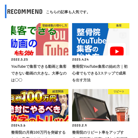
RECOMMEND
こちらの記事も人気です。
登録者数の増やし方
集客
2022.5.25
2025.4.24
YouTubeで集客できる動画と集客
整骨院YouTube集客の始め方｜初
できない動画の大きな。大事なの
心者でもできる3ステップで成果
は〇〇
を出す方法
経営関係
リピート
2024.5.6
2020.2.9
整骨院の月商100万円を突破する
整骨院のリピート率をアップす