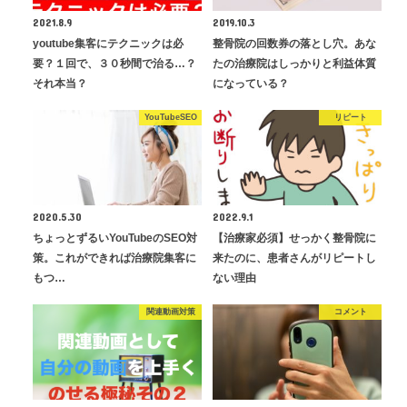
2021.8.9
2019.10.3
youtube集客にテクニックは必
整骨院の回数券の落とし穴。あな
要？１回で、３０秒間で治る…？
たの治療院はしっかりと利益体質
それ本当？
になっている？
YouTubeSEO
リピート
2020.5.30
2022.9.1
ちょっとずるいYouTubeのSEO対
【治療家必須】せっかく整骨院に
策。これができれば治療院集客に
来たのに、患者さんがリピートし
もつ…
ない理由
関連動画対策
コメント