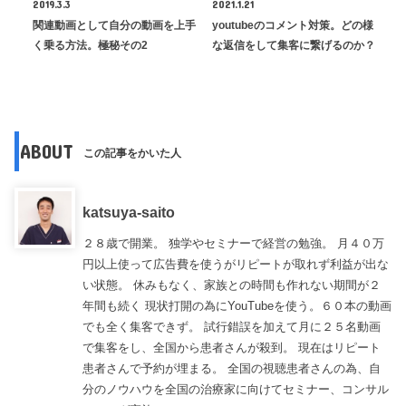
2019.3.3
2021.1.21
関連動画として自分の動画を上手
youtubeのコメント対策。どの様
く乗る方法。極秘その2
な返信をして集客に繋げるのか？
ABOUT
この記事をかいた人
katsuya-saito
２８歳で開業。 独学やセミナーで経営の勉強。 月４０万
円以上使って広告費を使うがリピートが取れず利益が出な
い状態。 休みもなく、家族との時間も作れない期間が２
年間も続く 現状打開の為にYouTubeを使う。６０本の動画
でも全く集客できず。 試行錯誤を加えて月に２５名動画
で集客をし、全国から患者さんが殺到。 現在はリピート
患者さんで予約が埋まる。 全国の視聴患者さんの為、自
分のノウハウを全国の治療家に向けてセミナー、コンサル