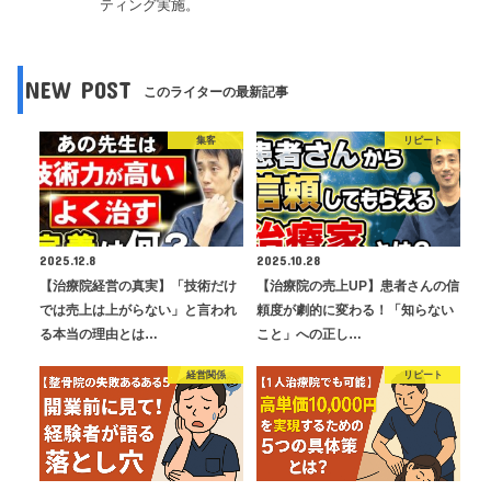
ティング実施。
NEW POST
このライターの最新記事
集客
リピート
2025.12.8
2025.10.28
【治療院経営の真実】「技術だけ
【治療院の売上UP】患者さんの信
では売上は上がらない」と言われ
頼度が劇的に変わる！「知らない
る本当の理由とは…
こと」への正し…
経営関係
リピート