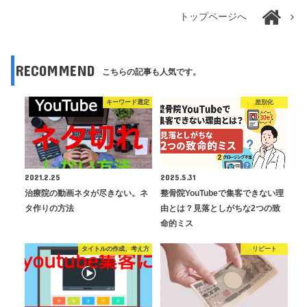
トップページへ
RECOMMEND
こちらの記事も人気です。
キーワード選定
差別化
2021.2.25
2025.5.31
治療院の動画ネタが尽きない。ネ
整骨院YouTubeで集客できない理
タ作りの方法
由とは？見落としがちな2つの致
命的ミス
タイトルの作成、考え方
リピート