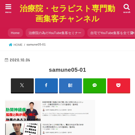
治療院・セラピスト専門動
menu
search
画集客チャンネル
Home
治療院の為のYouTube集客セミナー
自宅でYouTube集客を全て知
samune05-01
HOME
2020.10.06
samune05-01