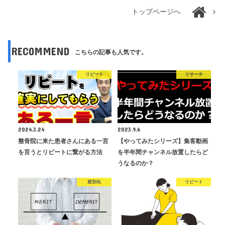
トップページへ
RECOMMEND
こちらの記事も人気です。
リピート
リサーチ
2024.3.24
2023.9.6
整骨院に来た患者さんにある一言
【やってみたシリーズ】集客動画
を言うとリピートに繋がる方法
を半年間チャンネル放置したらど
うなるのか？
差別化
リピート