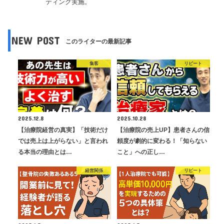
ティング実施。
NEW POST
このライターの最新記事
集客
リピート
2025.12.8
2025.10.28
【治療院経営の真実】「技術だけ
【治療院の売上UP】患者さんの信
では売上は上がらない」と言われ
頼度が劇的に変わる！「知らない
る本当の理由とは…
こと」への正し…
経営関係
リピート