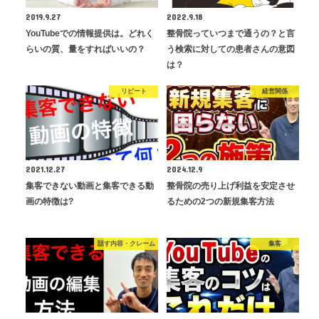
2019.9.27
2022.9.18
YouTubeでの情報提供は。どれく
整骨院っていつまで通うの？と言
らいの質、量をすればいいの？
う検索に対しての患者さんの意図
は？
リピート
経営関係
2021.12.27
2024.12.9
集客できない動画と集客できる動
整骨院の売り上げ利益を安定させ
画の特徴は?
るための2つの新規集客方法
話す内容・クレーム
集客