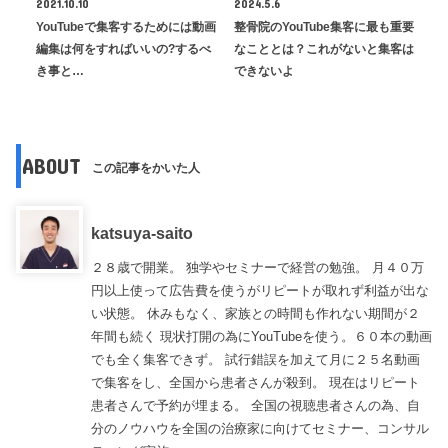
2021.10.10
2024.5.6
YouTubeで集客するためには動画
整骨院のYouTube集客に最も重要
編集は何をすればいいの?するべ
なこととは？これがないと集客は
き事と…
できないよ
ABOUT
この記事をかいた人
katsuya-saito
２８歳で開業。 独学やセミナーで経営の勉強。 月４０万
円以上使って広告費を使うがリピートが取れず利益が出な
い状態。 休みもなく、家族との時間も作れない期間が２
年間も続く 現状打開の為にYouTubeを使う。６０本の動画
でも全く集客できず。 試行錯誤を加えて月に２５名動画
で集客をし、全国から患者さんが殺到。 現在はリピート
患者さんで予約が埋まる。 全国の視聴患者さんの為、自
分のノウハウを全国の治療家に向けてセミナー、コンサル