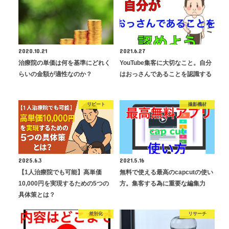
2020.10.21
2021.6.27
治療院の単価は何を基準にどれく
YouTube集客に大切なこと。自分
らいの金額が適性なのか？
はおっさんであることを認識する
リピート
撮影機材
2025.6.3
2021.5.16
【1人治療院でも可能】高単価
無料で使える最高のcapcutの使い
10,000円を実現するための5つの
方。集客する為に重要な編集力
具体策とは？
差別化
リサーチ