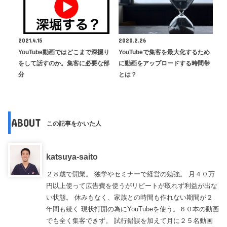
2021.4.15
2020.2.26
YouTube動画ではどこまで深掘り
YouTubeで集客を最大化するため
をして話すのか。集客に必要な部
に動画をアップロードする時間帯
分
とは？
ABOUT
この記事をかいた人
katsuya-saito
２８歳で開業。 独学やセミナーで経営の勉強。 月４０万
円以上使って広告費を使うがリピートが取れず利益が出な
い状態。 休みもなく、家族との時間も作れない期間が２
年間も続く 現状打開の為にYouTubeを使う。６０本の動画
でも全く集客できず。 試行錯誤を加えて月に２５名動画