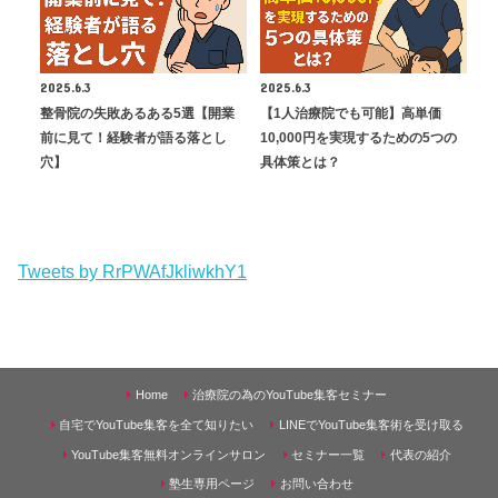
2025.6.3
2025.6.3
整骨院の失敗あるある5選【開業
【1人治療院でも可能】高単価
前に見て！経験者が語る落とし
10,000円を実現するための5つの
穴】
具体策とは？
Tweets by RrPWAfJkliwkhY1
Home
治療院の為のYouTube集客セミナー
自宅でYouTube集客を全て知りたい
LINEでYouTube集客術を受け取る
YouTube集客無料オンラインサロン
セミナー一覧
代表の紹介
塾生専用ページ
お問い合わせ