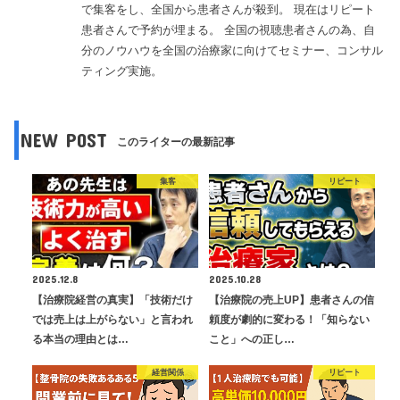
で集客をし、全国から患者さんが殺到。 現在はリピート
患者さんで予約が埋まる。 全国の視聴患者さんの為、自
分のノウハウを全国の治療家に向けてセミナー、コンサル
ティング実施。
NEW POST
このライターの最新記事
集客
リピート
2025.12.8
2025.10.28
【治療院経営の真実】「技術だけ
【治療院の売上UP】患者さんの信
では売上は上がらない」と言われ
頼度が劇的に変わる！「知らない
る本当の理由とは…
こと」への正し…
経営関係
リピート