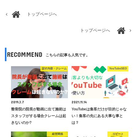
トップページへ
トップページへ
RECOMMEND
こちらの記事も人気です。
話す内容・クレーム
YouTubeSEO
2019.3.7
2021.11.14
整骨院の院長が動画に出て施術は
YouTubeは集客だけが目的じゃな
スタッフがする場合クレームは起
い！集客の先にある大事な事と
きないのか?
は？
経営関係
リピート