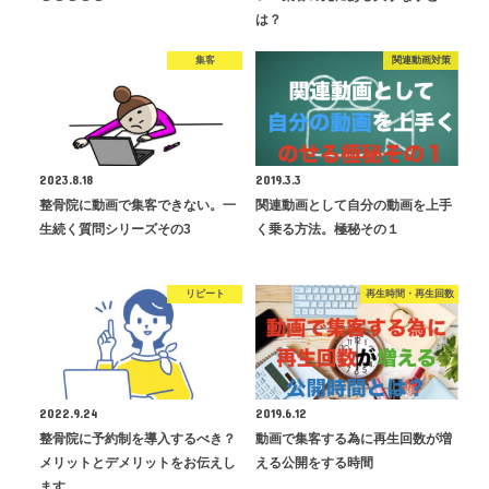
は？
集客
関連動画対策
2023.8.18
2019.3.3
整骨院に動画で集客できない。一
関連動画として自分の動画を上手
生続く質問シリーズその3
く乗る方法。極秘その１
リピート
再生時間・再生回数
2022.9.24
2019.6.12
整骨院に予約制を導入するべき？
動画で集客する為に再生回数が増
メリットとデメリットをお伝えし
える公開をする時間
ます。