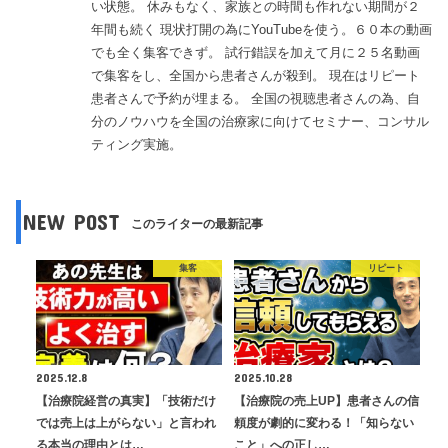
い状態。 休みもなく、家族との時間も作れない期間が２
年間も続く 現状打開の為にYouTubeを使う。６０本の動画
でも全く集客できず。 試行錯誤を加えて月に２５名動画
で集客をし、全国から患者さんが殺到。 現在はリピート
患者さんで予約が埋まる。 全国の視聴患者さんの為、自
分のノウハウを全国の治療家に向けてセミナー、コンサル
ティング実施。
NEW POST
このライターの最新記事
集客
リピート
2025.12.8
2025.10.28
【治療院経営の真実】「技術だけ
【治療院の売上UP】患者さんの信
では売上は上がらない」と言われ
頼度が劇的に変わる！「知らない
る本当の理由とは…
こと」への正し…