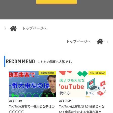
トップページへ
トップページへ
RECOMMEND
こちらの記事も人気です。
関連動画対策
YouTubeSEO
2021.7.20
2021.11.14
YouTube集客で一番大切な事は〇
YouTubeは集客だけが目的じゃな
〇〇〇〇〇
い！集客の先にある大事な事と