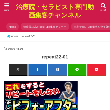
治療院・セラピスト専門動
menu
search
画集客チャンネル
Home
治療院の為のYouTube集客セミナー
自宅でYouTube集客を全て知
repeat22-01
HOME
2024.11.24
repeat22-01