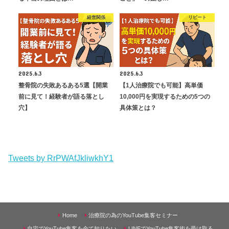
経営関係
リピート
2025.6.3
2025.6.3
整骨院の失敗あるある5選【開業
【1人治療院でも可能】高単価
前に見て！経験者が語る落とし
10,000円を実現するための5つの
穴】
具体策とは？
Tweets by RrPWAfJkliwkhY1
Home
治療院の為のYouTube集客セミナー
自宅でYouTube集客を全て知りたい
LINEでYouTube集客術を受け取る