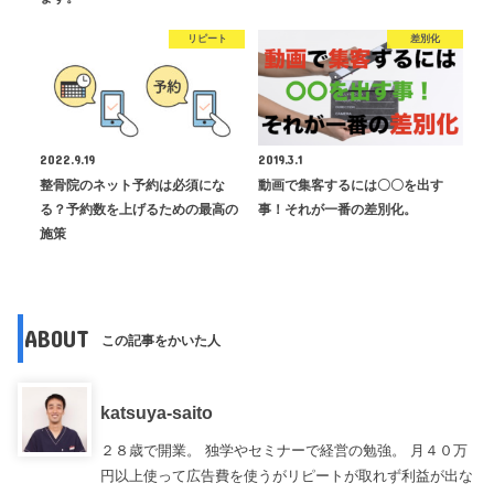
リピート
差別化
2022.9.19
2019.3.1
整骨院のネット予約は必須にな
動画で集客するには〇〇を出す
る？予約数を上げるための最高の
事！それが一番の差別化。
施策
ABOUT
この記事をかいた人
katsuya-saito
２８歳で開業。 独学やセミナーで経営の勉強。 月４０万
円以上使って広告費を使うがリピートが取れず利益が出な