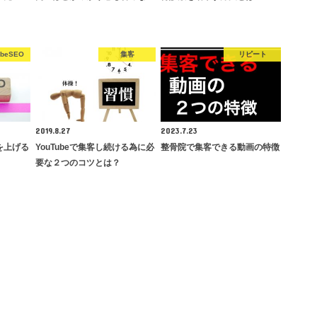
ubeSEO
集客
リピート
2019.8.27
2023.7.23
率を上げる
YouTubeで集客し続ける為に必
整骨院で集客できる動画の特徴
】
要な２つのコツとは？