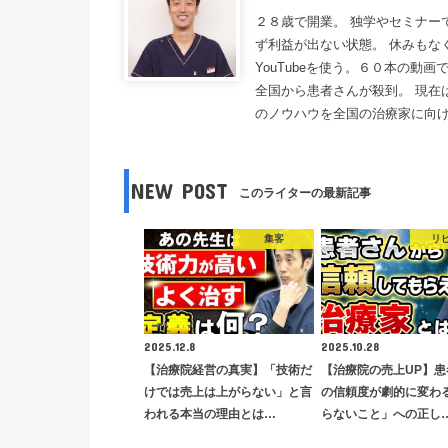
２８歳で開業。 独学やセミナー
ず利益が出ない状態。 休みもな
YouTubeを使う。６０本の動
全国から患者さんが殺到。 現在
のノウハウを全国の治療家に向
NEW POST
このライターの最新記事
集客
リ
2025.12.8
2025.10.28
【治療院経営の真実】「技術だ
【治療院の売上UP】患
けでは売上は上がらない」と言
の信頼度が劇的に変わ
われる本当の理由とは…
らないこと」への正し