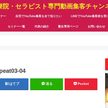
療院・セラピスト専門動画集客チャン
ミナー
自宅でYouTube集客を全て知りたい
LINEでYouTube集客術を
セミナー一覧
代表の紹介
塾生専用ページ
お問い合わせ
peat03-04
はてブ
送る
Pocket