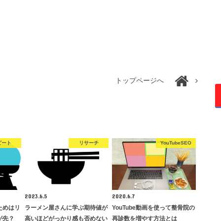
トップページへ
ピート
リサーチ
YouTubeSEO
2023.6.5
2020.6.7
ためはリ
ラーメン屋さんに学ぶ期待値が
YouTube動画を使って整骨院の
が先？
高いほどがっかり感も否めない
再診数を増やす方法とは