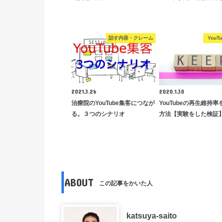
話す内容・クレーム
YouT
2021.3.26
2020.1.30
治療院のYouTube集客につなが
YouTubeの再生維持
る。３つのシナリオ
方法【実験をした検証
ABOUT
この記事をかいた人
katsuya-saito