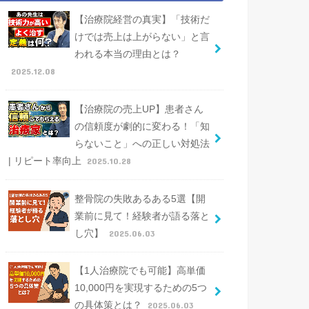
【治療院経営の真実】「技術だ
けでは売上は上がらない」と言
われる本当の理由とは？
2025.12.08
【治療院の売上UP】患者さん
の信頼度が劇的に変わる！「知
らないこと」への正しい対処法
| リピート率向上
2025.10.28
整骨院の失敗あるある5選【開
業前に見て！経験者が語る落と
し穴】
2025.06.03
【1人治療院でも可能】高単価
10,000円を実現するための5つ
の具体策とは？
2025.06.03