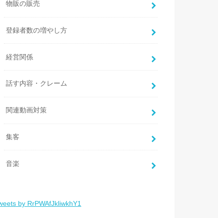
物販の販売
登録者数の増やし方
経営関係
話す内容・クレーム
関連動画対策
集客
音楽
weets by RrPWAfJkliwkhY1