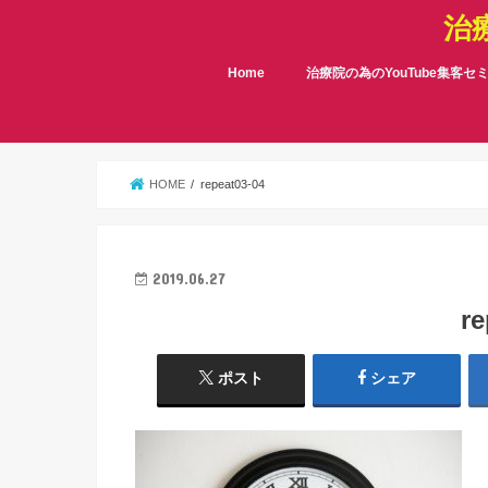
治
Home
治療院の為のYouTube集客セ
HOME
repeat03-04
2019.06.27
re
ポスト
シェア