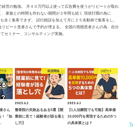
で経営の勉強。 月４０万円以上使って広告費を使うがリピートが取れ
く、家族との時間も作れない期間が２年間も続く 現状打開の為に
画でも全く集客できず。 試行錯誤を加えて月に２５名動画で集客をし、
はリピート患者さんで予約が埋まる。 全国の視聴患者さんの為、自分
けてセミナー、コンサルティング実施。
ピート
経営関係
リピート
2025.6.3
2025.6.3
者さん
整骨院の失敗あるある5選【開
【1人治療院でも可能】高単価
る！「知
業前に見て！経験者が語る落と
10,000円を実現するための5つ
…
し穴】
の具体策とは？
T