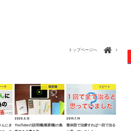
トップページへ
サーチ
概要欄
リピート
2020.5.13
2019.7.19
さんにき
YouTubeの説明欄(概要欄)の集
整体院で治療すれば一回で治る