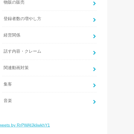
物販の販売
登録者数の増やし方
経営関係
話す内容・クレーム
関連動画対策
集客
音楽
weets by RrPWAfJkliwkhY1