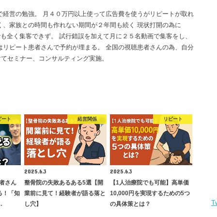
で経営の勉強。 月４０万円以上使って広告費を使うがリピートが取れ
く、家族との時間も作れない期間が２年間も続く 現状打開の為に
画でも全く集客できず。 試行錯誤を加えて月に２５名動画で集客をし、
はリピート患者さんで予約が埋まる。 全国の視聴患者さんの為、自分
けてセミナー、コンサルティング実施。
ピート
経営関係
リピート
2025.6.3
2025.6.3
者さん
整骨院の失敗あるある5選【開
【1人治療院でも可能】高単価
る！「知
業前に見て！経験者が語る落と
10,000円を実現するための5つ
T
…
し穴】
の具体策とは？