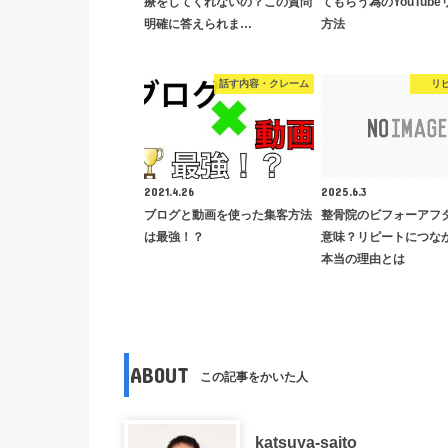
療をしてくれないの？この質問
てもらう為のYouTub
明確に答えられま…
方法
話す内容・クレーム
リ
2021.4.26
2025.6.3
ブログと動画を使った集客方法
整骨院のビフォーアフ
は最強！？
意味？リピートにつな
本当の理由とは
ABOUT
この記事をかいた人
katsuya-saito