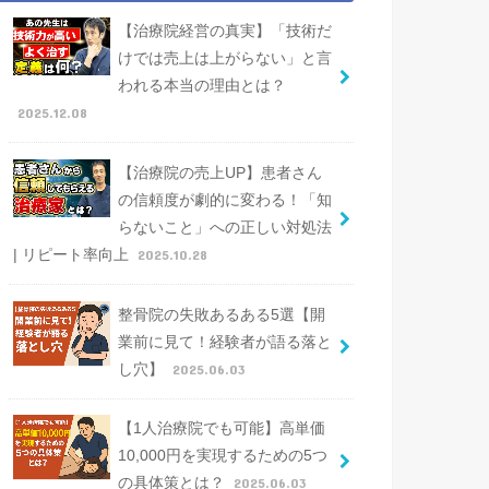
【治療院経営の真実】「技術だ
けでは売上は上がらない」と言
われる本当の理由とは？
2025.12.08
【治療院の売上UP】患者さん
の信頼度が劇的に変わる！「知
らないこと」への正しい対処法
| リピート率向上
2025.10.28
整骨院の失敗あるある5選【開
業前に見て！経験者が語る落と
し穴】
2025.06.03
【1人治療院でも可能】高単価
10,000円を実現するための5つ
の具体策とは？
2025.06.03