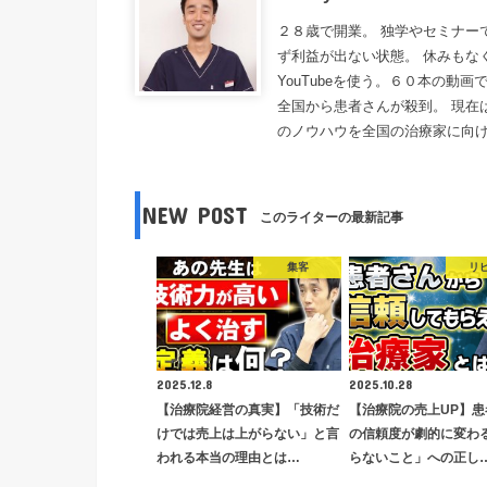
２８歳で開業。 独学やセミナー
ず利益が出ない状態。 休みもな
YouTubeを使う。６０本の動
全国から患者さんが殺到。 現在
のノウハウを全国の治療家に向
NEW POST
このライターの最新記事
集客
リ
2025.12.8
2025.10.28
【治療院経営の真実】「技術だ
【治療院の売上UP】患
けでは売上は上がらない」と言
の信頼度が劇的に変わ
われる本当の理由とは…
らないこと」への正し