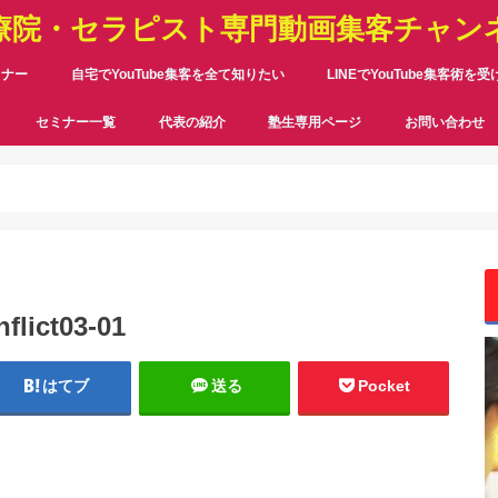
療院・セラピスト専門動画集客チャン
ミナー
自宅でYouTube集客を全て知りたい
LINEでYouTube集客術を
セミナー一覧
代表の紹介
塾生専用ページ
お問い合わせ
nflict03-01
はてブ
送る
Pocket