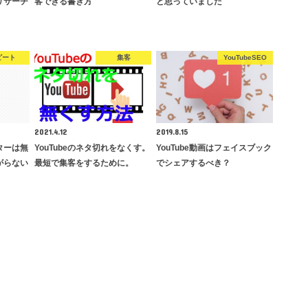
eリサーチ
客できる書き方
と思っていました
ピート
集客
YouTubeSEO
2021.4.12
2019.8.15
ターは無
YouTubeのネタ切れをなくす。
YouTube動画はフェイスブック
がらない
最短で集客をするために。
でシェアするべき？