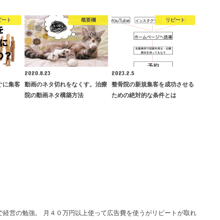
ピート
概要欄
リピート
2020.8.23
2023.2.5
すぐに集客
動画のネタ切れをなくす。治療
整骨院の新規集客を成功させる
院の動画ネタ構築方法
ための絶対的な条件とは
で経営の勉強。 月４０万円以上使って広告費を使うがリピートが取れ