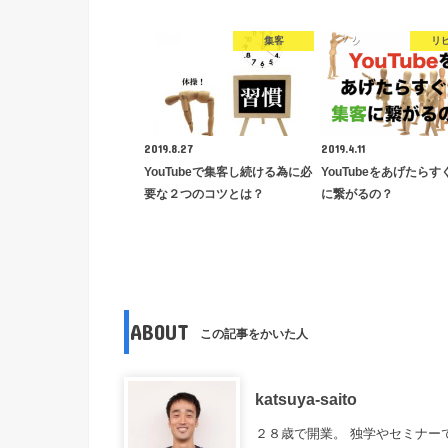
集客
リ
2019.8.27
2019.4.11
YouTubeで集客し続ける為に必
YouTubeをあげたら
要な２つのコツとは？
に繋がるの？
ABOUT
この記事をかいた人
katsuya-saito
２８歳で開業。 独学やセミナー