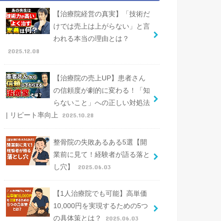
【治療院経営の真実】「技術だ
けでは売上は上がらない」と言
われる本当の理由とは？
2025.12.08
【治療院の売上UP】患者さん
の信頼度が劇的に変わる！「知
らないこと」への正しい対処法
| リピート率向上
2025.10.28
整骨院の失敗あるある5選【開
業前に見て！経験者が語る落と
し穴】
2025.06.03
【1人治療院でも可能】高単価
10,000円を実現するための5つ
の具体策とは？
2025.06.03