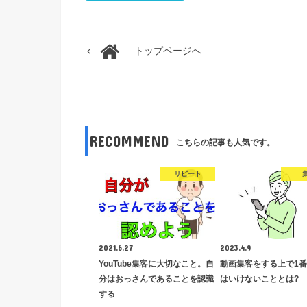
トップページへ
RECOMMEND
こちらの記事も人気です。
リピート
2021.6.27
2023.4.9
YouTube集客に大切なこと。自
動画集客をする上で1
分はおっさんであることを認識
はいけないこととは?
する