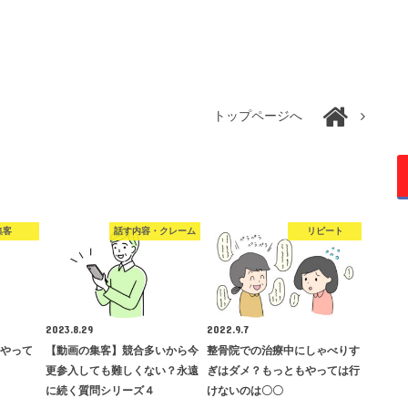
トップページへ
集客
話す内容・クレーム
リピート
2023.8.29
2022.9.7
番やって
【動画の集客】競合多いから今
整骨院での治療中にしゃべりす
更参入しても難しくない？永遠
ぎはダメ？もっともやっては行
に続く質問シリーズ４
けないのは〇〇