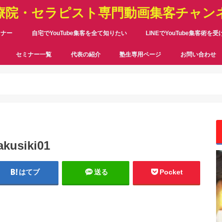
療院・セラピスト専門動画集客チャン
ミナー
自宅でYouTube集客を全て知りたい
LINEでYouTube集客術を
セミナー一覧
代表の紹介
塾生専用ページ
お問い合わせ
akusiki01
はてブ
送る
Pocket