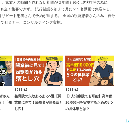
く、家族との時間も作れない期間が２年間も続く 現状打開の為に
画でも全く集客できず。 試行錯誤を加えて月に２５名動画で集客をし、
はリピート患者さんで予約が埋まる。 全国の視聴患者さんの為、自分
けてセミナー、コンサルティング実施。
ピート
経営関係
リピート
2025.6.3
2025.6.3
者さん
整骨院の失敗あるある5選【開
【1人治療院でも可能】高単価
る！「知
業前に見て！経験者が語る落と
10,000円を実現するための5つ
…
し穴】
の具体策とは？
T