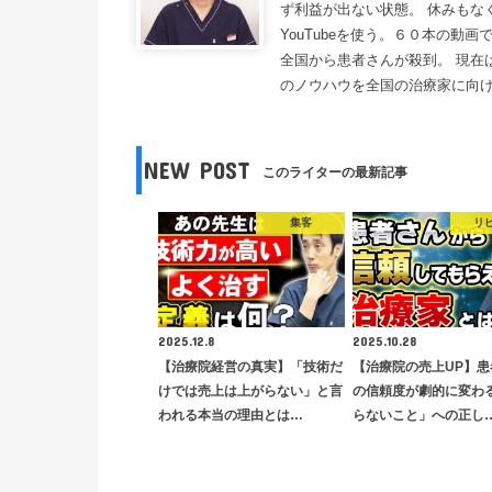
ず利益が出ない状態。 休みもな
YouTubeを使う。６０本の動
全国から患者さんが殺到。 現在
のノウハウを全国の治療家に向
NEW POST
このライターの最新記事
集客
リ
2025.12.8
2025.10.28
【治療院経営の真実】「技術だ
【治療院の売上UP】患
けでは売上は上がらない」と言
の信頼度が劇的に変わ
われる本当の理由とは…
らないこと」への正し