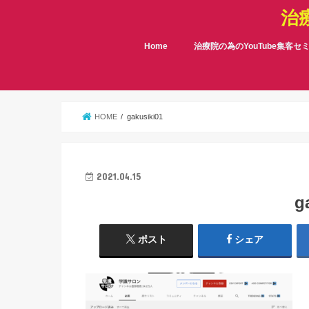
治
Home
治療院の為のYouTube集客セ
HOME
gakusiki01
2021.04.15
g
ポスト
シェア