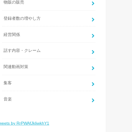
物販の販売
登録者数の増やし方
経営関係
話す内容・クレーム
関連動画対策
集客
音楽
weets by RrPWAfJkliwkhY1