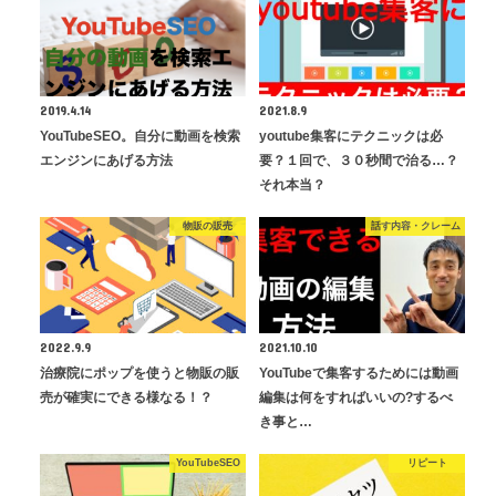
2019.4.14
2021.8.9
YouTubeSEO。自分に動画を検索
youtube集客にテクニックは必
エンジンにあげる方法
要？１回で、３０秒間で治る…？
それ本当？
物販の販売
話す内容・クレーム
2022.9.9
2021.10.10
治療院にポップを使うと物販の販
YouTubeで集客するためには動画
売が確実にできる様なる！？
編集は何をすればいいの?するべ
き事と…
YouTubeSEO
リピート