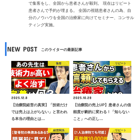
で集客をし、全国から患者さんが殺到。 現在はリピート
患者さんで予約が埋まる。 全国の視聴患者さんの為、自
分のノウハウを全国の治療家に向けてセミナー、コンサル
ティング実施。
NEW POST
このライターの最新記事
集客
リピート
2025.12.8
2025.10.28
【治療院経営の真実】「技術だけ
【治療院の売上UP】患者さんの信
では売上は上がらない」と言われ
頼度が劇的に変わる！「知らない
る本当の理由とは…
こと」への正し…
経営関係
リピート