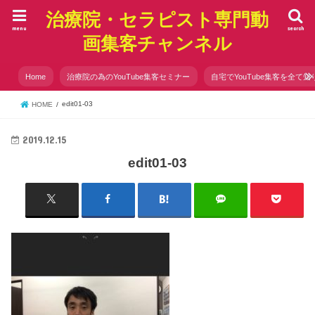
治療院・セラピスト専門動
menu
search
画集客チャンネル
Home
治療院の為のYouTube集客セミナー
自宅でYouTube集客を全て知
edit01-03
HOME
2019.12.15
edit01-03