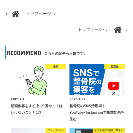
トップページへ
トップページへ
RECOMMEND
こちらの記事も人気です。
集客
差別化
2023.4.9
2025.4.24
動画集客をする上で1番やっては
整骨院のSNS活用術｜
いけないこととは?
YouTube×Instagramで相乗効果を
生む…
YouTubeSEO
タイトルの作成、考え方