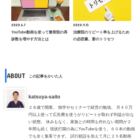
2020.6.7
2020.9.13
YouTube動画を使って整骨院の再
治療院のリピート率を上げるため
診数を増やす方法とは
の必読書。妻のトリセツ
ABOUT
この記事をかいた人
katsuya-saito
２８歳で開業。 独学やセミナーで経営の勉強。 月４０万
円以上使って広告費を使うがリピートが取れず利益が出な
い状態。 休みもなく、家族との時間も作れない期間が２
年間も続く 現状打開の為にYouTubeを使う。６０本の動画
でも全く集客できず。 試行錯誤を加えて月に２５名動画