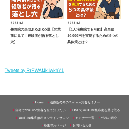
2025.6.3
2025.6.3
整骨院の失敗あるある5選【開業
【1人治療院でも可能】高単価
前に見て！経験者が語る落とし
10,000円を実現するための5つの
穴】
具体策とは？
Tweets by RrPWAfJkliwkhY1
Home
治療院の為のYouTube集客セミナー
自宅でYouTube集客を全て知りたい
LINEでYouTube集客術を受け取る
YouTube集客無料オンラインサロン
セミナー一覧
代表の紹介
塾生専用ページ
お問い合わせ