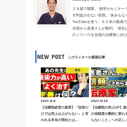
２８歳で開業。 独学やセミナー
ず利益が出ない状態。 休みもな
YouTubeを使う。６０本の動
全国から患者さんが殺到。 現在
のノウハウを全国の治療家に向
NEW POST
このライターの最新記事
集客
リ
2025.12.8
2025.10.28
【治療院経営の真実】「技術だ
【治療院の売上UP】患
けでは売上は上がらない」と言
の信頼度が劇的に変わ
われる本当の理由とは…
らないこと」への正し