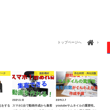
トップページへ
サーチ
撮影機材
再生時間・再生回数
2021.5.13
2019.3.7
化をする
スマホ1台で動画作成から集客
youtubeサムネイルの重要性。