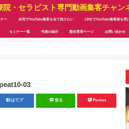
療院・セラピスト専門動画集客チャン
ミナー
自宅でYouTube集客を全て知りたい
LINEでYouTube集客術を
セミナー一覧
代表の紹介
塾生専用ページ
お問い合わせ
peat10-03
はてブ
送る
Pocket