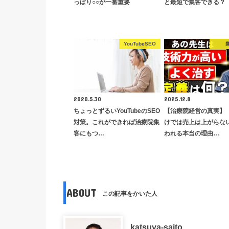
っぱり○○が一番重要
と最短で集客できる？
YouTubeSEO
2020.5.30
2025.12.8
ちょっとずるいYouTubeのSEO
【治療院経営の真実】
対策。これができれば治療院集
けでは売上は上がらな
客にもつ…
われる本当の理由…
ABOUT
この記事をかいた人
katsuya-saito