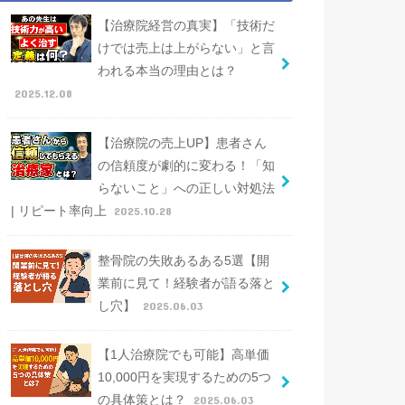
【治療院経営の真実】「技術だ
けでは売上は上がらない」と言
われる本当の理由とは？
2025.12.08
【治療院の売上UP】患者さん
の信頼度が劇的に変わる！「知
らないこと」への正しい対処法
| リピート率向上
2025.10.28
整骨院の失敗あるある5選【開
業前に見て！経験者が語る落と
し穴】
2025.06.03
【1人治療院でも可能】高単価
10,000円を実現するための5つ
の具体策とは？
2025.06.03