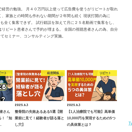
で経営の勉強。 月４０万円以上使って広告費を使うがリピートが取れ
く、家族との時間も作れない期間が２年間も続く 現状打開の為に
画でも全く集客できず。 試行錯誤を加えて月に２５名動画で集客をし、
はリピート患者さんで予約が埋まる。 全国の視聴患者さんの為、自分
けてセミナー、コンサルティング実施。
ピート
経営関係
リピート
2025.6.3
2025.6.3
者さん
整骨院の失敗あるある5選【開
【1人治療院でも可能】高単価
る！「知
業前に見て！経験者が語る落と
10,000円を実現するための5つ
T
…
し穴】
の具体策とは？