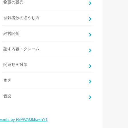
物販の販売
登録者数の増やし方
経営関係
話す内容・クレーム
関連動画対策
集客
音楽
weets by RrPWAfJkliwkhY1