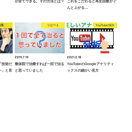
が全てできる。その方法とは？
これをこだわると再生回数がぐ
んと上がる…
集客
リピート
YouTubeSEO
2019.7.19
2021.2.18
「技術だ
整体院で治療すれば一回で治る
YouTubeのGoogleアナリティ
い」と言
と思っていました
ックスの細かい見方