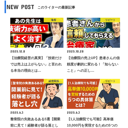
NEW POST
このライターの最新記事
集客
リピート
2025.12.8
2025.10.28
【治療院経営の真実】「技術だけ
【治療院の売上UP】患者さんの信
では売上は上がらない」と言われ
頼度が劇的に変わる！「知らない
る本当の理由とは…
こと」への正し…
経営関係
リピート
2025.6.3
2025.6.3
整骨院の失敗あるある5選【開業
【1人治療院でも可能】高単価
前に見て！経験者が語る落とし
10,000円を実現するための5つの