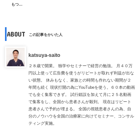
もつ…
ABOUT
この記事をかいた人
katsuya-saito
２８歳で開業。 独学やセミナーで経営の勉強。 月４０万
円以上使って広告費を使うがリピートが取れず利益が出な
い状態。 休みもなく、家族との時間も作れない期間が２
年間も続く 現状打開の為にYouTubeを使う。６０本の動画
でも全く集客できず。 試行錯誤を加えて月に２５名動画
で集客をし、全国から患者さんが殺到。 現在はリピート
患者さんで予約が埋まる。 全国の視聴患者さんの為、自
分のノウハウを全国の治療家に向けてセミナー、コンサル
ティング実施。