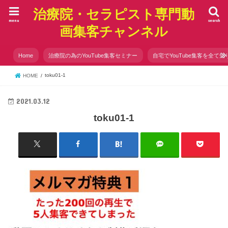
治療院・セラピスト専門動
menu
search
画集客チャンネル
Home
治療院の為のYouTube集客セミナー
自宅でYouTube集客を全て知
toku01-1
HOME
2021.03.12
toku01-1