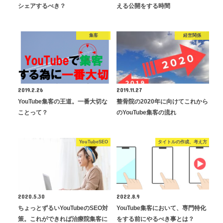
シェアするべき？
える公開をする時間
集客
経営関係
2019.2.26
2019.11.27
YouTube集客の王道。一番大切な
整骨院の2020年に向けてこれから
ことって？
のYouTube集客の流れ
YouTubeSEO
タイトルの作成、考え方
2020.5.30
2022.8.9
ちょっとずるいYouTubeのSEO対
YouTube集客において、専門特化
策。これができれば治療院集客に
をする前にやるべき事とは？