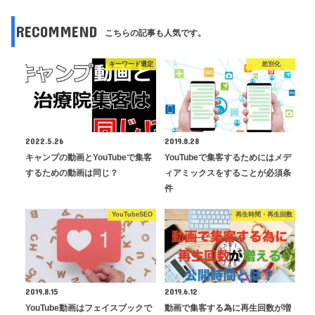
RECOMMEND
こちらの記事も人気です。
キーワード選定
差別化
2022.5.26
2019.8.28
キャンプの動画とYouTubeで集客
YouTubeで集客するためにはメデ
するための動画は同じ？
ィアミックスをすることが必須条
件
YouTubeSEO
再生時間・再生回数
2019.8.15
2019.6.12
YouTube動画はフェイスブックで
動画で集客する為に再生回数が増