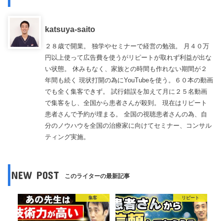
katsuya-saito
２８歳で開業。 独学やセミナーで経営の勉強。 月４０万
円以上使って広告費を使うがリピートが取れず利益が出な
い状態。 休みもなく、家族との時間も作れない期間が２
年間も続く 現状打開の為にYouTubeを使う。６０本の動画
でも全く集客できず。 試行錯誤を加えて月に２５名動画
で集客をし、全国から患者さんが殺到。 現在はリピート
患者さんで予約が埋まる。 全国の視聴患者さんの為、自
分のノウハウを全国の治療家に向けてセミナー、コンサル
ティング実施。
NEW POST
このライターの最新記事
集客
リピート