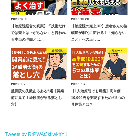
2025.12.8
2025.10.28
【治療院経営の真実】「技術だけ
【治療院の売上UP】患者さんの信
では売上は上がらない」と言われ
頼度が劇的に変わる！「知らない
る本当の理由とは…
こと」への正し…
経営関係
リピート
2025.6.3
2025.6.3
整骨院の失敗あるある5選【開業
【1人治療院でも可能】高単価
前に見て！経験者が語る落とし
10,000円を実現するための5つの
穴】
具体策とは？
Tweets by RrPWAfJkliwkhY1