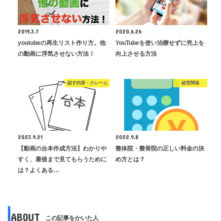
2019.3.7
2020.6.26
youtubeの再生リスト作り方。他
YouTubeを使い治療せずに売上を
の動画に浮気させない方法！
向上させる方法
話す内容・クレーム
経営関係
2023.9.21
2022.9.8
【動画の台本作成方法】わかりや
整体院・整骨院の正しい料金の決
すく、最後まで見てもらうために
め方とは？
は？よくある…
ABOUT
この記事をかいた人