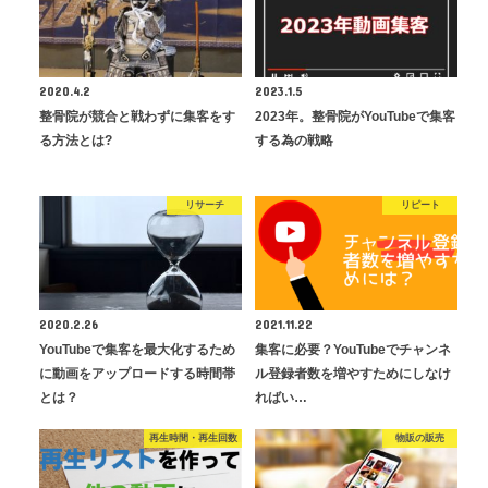
2020.4.2
2023.1.5
整骨院が競合と戦わずに集客をす
2023年。整骨院がYouTubeで集客
る方法とは?
する為の戦略
リサーチ
リピート
2020.2.26
2021.11.22
YouTubeで集客を最大化するため
集客に必要？YouTubeでチャンネ
に動画をアップロードする時間帯
ル登録者数を増やすためにしなけ
とは？
ればい…
再生時間・再生回数
物販の販売