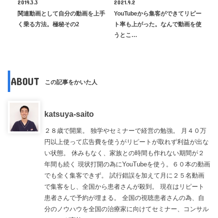
2019.3.3
2021.9.2
関連動画として自分の動画を上手
YouTubeから集客ができてリピー
く乗る方法。極秘その2
ト率も上がった。なんで動画を使
うとこ…
ABOUT
この記事をかいた人
katsuya-saito
２８歳で開業。 独学やセミナーで経営の勉強。 月４０万
円以上使って広告費を使うがリピートが取れず利益が出な
い状態。 休みもなく、家族との時間も作れない期間が２
年間も続く 現状打開の為にYouTubeを使う。６０本の動画
でも全く集客できず。 試行錯誤を加えて月に２５名動画
で集客をし、全国から患者さんが殺到。 現在はリピート
患者さんで予約が埋まる。 全国の視聴患者さんの為、自
分のノウハウを全国の治療家に向けてセミナー、コンサル