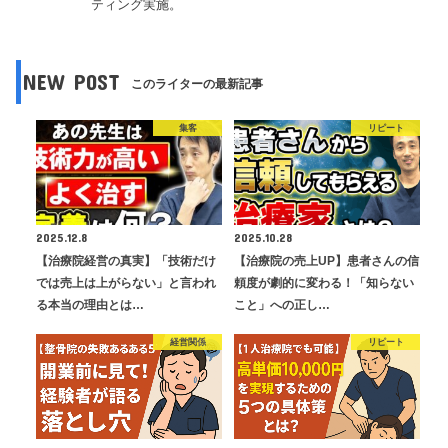
ティング実施。
NEW POST
このライターの最新記事
集客
リピート
2025.12.8
2025.10.28
【治療院経営の真実】「技術だけ
【治療院の売上UP】患者さんの信
では売上は上がらない」と言われ
頼度が劇的に変わる！「知らない
る本当の理由とは…
こと」への正し…
経営関係
リピート