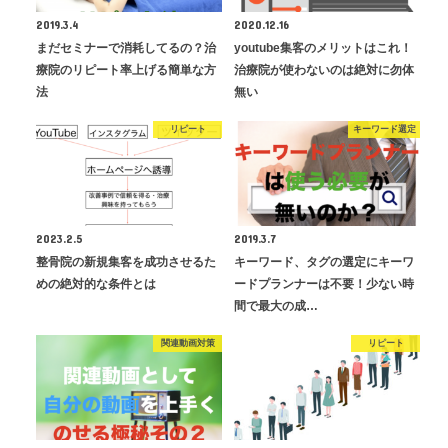
2019.3.4
2020.12.16
まだセミナーで消耗してるの？治
youtube集客のメリットはこれ！
療院のリピート率上げる簡単な方
治療院が使わないのは絶対に勿体
法
無い
リピート
キーワード選定
2023.2.5
2019.3.7
整骨院の新規集客を成功させるた
キーワード、タグの選定にキーワ
めの絶対的な条件とは
ードプランナーは不要！少ない時
間で最大の成…
関連動画対策
リピート