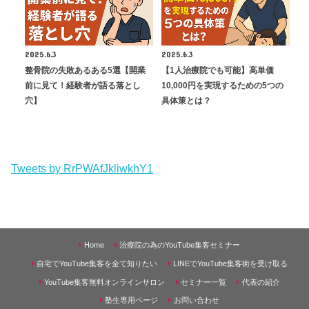
2025.6.3
2025.6.3
整骨院の失敗あるある5選【開業
【1人治療院でも可能】高単価
前に見て！経験者が語る落とし
10,000円を実現するための5つの
穴】
具体策とは？
Tweets by RrPWAfJkliwkhY1
Home
治療院の為のYouTube集客セミナー
自宅でYouTube集客を全て知りたい
LINEでYouTube集客術を受け取る
YouTube集客無料オンラインサロン
セミナー一覧
代表の紹介
塾生専用ページ
お問い合わせ