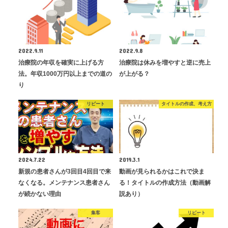
2022.9.11
2022.9.8
治療院の年収を確実に上げる方
治療院は休みを増やすと逆に売上
法。年収1000万円以上までの道の
が上がる？
り
リピート
タイトルの作成、考え方
2024.7.22
2019.3.1
新規の患者さんが3回目4回目で来
動画が見られるかはこれで決ま
なくなる。メンテナンス患者さん
る！タイトルの作成方法（動画解
が続かない理由
説あり）
集客
リピート