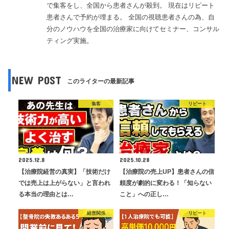
で集客をし、全国から患者さんが殺到。 現在はリピート
患者さんで予約が埋まる。 全国の視聴患者さんの為、自
分のノウハウを全国の治療家に向けてセミナー、コンサル
ティング実施。
NEW POST
このライターの最新記事
集客
リピート
2025.12.8
2025.10.28
【治療院経営の真実】「技術だけ
【治療院の売上UP】患者さんの信
では売上は上がらない」と言われ
頼度が劇的に変わる！「知らない
る本当の理由とは…
こと」への正し…
経営関係
リピート