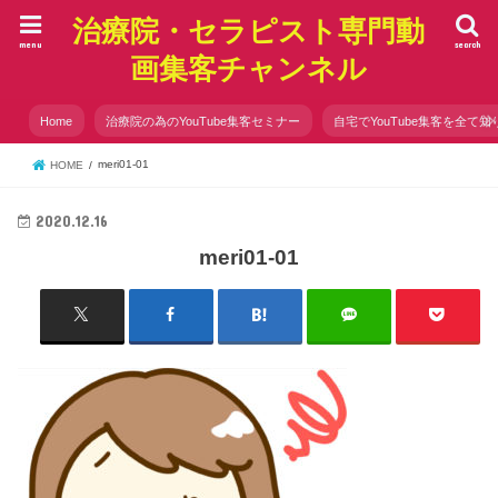
治療院・セラピスト専門動
menu
search
画集客チャンネル
Home
治療院の為のYouTube集客セミナー
自宅でYouTube集客を全て知
meri01-01
HOME
2020.12.16
meri01-01