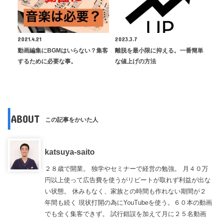
2021.4.21
2023.3.7
動画編集にBGMはいらない？集客
離脱を最小限に抑える。一番簡単
するために必要な事。
な値上げの方法
ABOUT
この記事をかいた人
katsuya-saito
２８歳で開業。 独学やセミナーで経営の勉強。 月４０万
円以上使って広告費を使うがリピートが取れず利益が出な
い状態。 休みもなく、家族との時間も作れない期間が２
年間も続く 現状打開の為にYouTubeを使う。６０本の動画
でも全く集客できず。 試行錯誤を加えて月に２５名動画