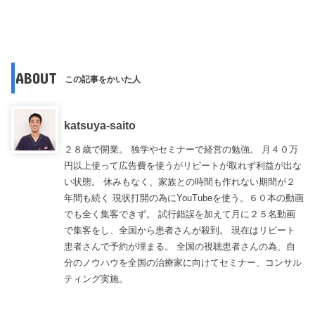
ABOUT
この記事をかいた人
katsuya-saito
２８歳で開業。 独学やセミナーで経営の勉強。 月４０万
円以上使って広告費を使うがリピートが取れず利益が出な
い状態。 休みもなく、家族との時間も作れない期間が２
年間も続く 現状打開の為にYouTubeを使う。６０本の動画
でも全く集客できず。 試行錯誤を加えて月に２５名動画
で集客をし、全国から患者さんが殺到。 現在はリピート
患者さんで予約が埋まる。 全国の視聴患者さんの為、自
分のノウハウを全国の治療家に向けてセミナー、コンサル
ティング実施。