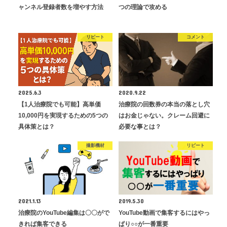
ャンネル登録者数を増やす方法
つの理論で攻める
リピート
コメント
2025.6.3
2020.9.22
【1人治療院でも可能】高単価
治療院の回数券の本当の落とし穴
10,000円を実現するための5つの
はお金じゃない。クレーム回避に
具体策とは？
必要な事とは？
撮影機材
リピート
2021.1.13
2019.5.30
治療院のYouTube編集は〇〇がで
YouTube動画で集客するにはやっ
きれば集客できる
ぱり○○が一番重要