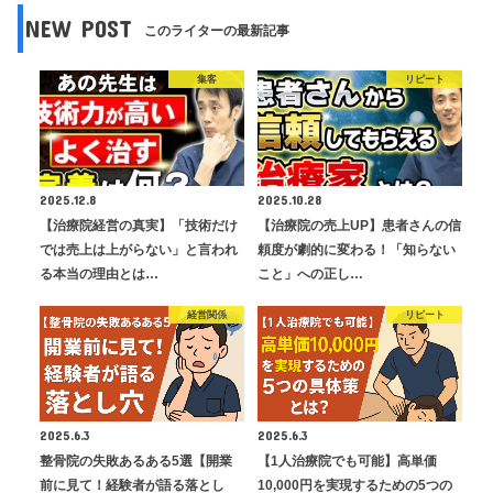
NEW POST
このライターの最新記事
集客
リピート
2025.12.8
2025.10.28
【治療院経営の真実】「技術だけ
【治療院の売上UP】患者さんの信
では売上は上がらない」と言われ
頼度が劇的に変わる！「知らない
る本当の理由とは…
こと」への正し…
経営関係
リピート
2025.6.3
2025.6.3
整骨院の失敗あるある5選【開業
【1人治療院でも可能】高単価
前に見て！経験者が語る落とし
10,000円を実現するための5つの