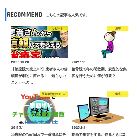
RECOMMEND
こちらの記事も人気です。
リピート
集客
2025.10.28
2021.1.15
【治療院の売上UP】患者さんの信
整骨院で冬の閑散期。安定的な集
頼度が劇的に変わる！「知らない
客を行うために何が必要？
こと」への…
登録者数の増やし方
集客
2019.3.1
2023.6.1
治療院のYouTubeで一番簡単にチ
動画で集客をする。作るときに2