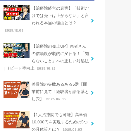
【治療院経営の真実】「技術だ
けでは売上は上がらない」と言
われる本当の理由とは？
2025.12.08
【治療院の売上UP】患者さん
の信頼度が劇的に変わる！「知
らないこと」への正しい対処法
| リピート率向上
2025.10.28
整骨院の失敗あるある5選【開
業前に見て！経験者が語る落と
し穴】
2025.06.03
【1人治療院でも可能】高単価
10,000円を実現するための5つ
の具体策とは？
2025.06.03