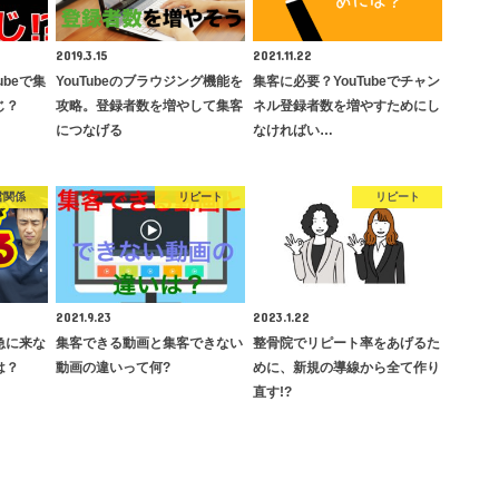
2019.3.15
2021.11.22
ubeで集
YouTubeのブラウジング機能を
集客に必要？YouTubeでチャン
じ？
攻略。登録者数を増やして集客
ネル登録者数を増やすためにし
につなげる
なければい…
営関係
リピート
リピート
2021.9.23
2023.1.22
急に来な
集客できる動画と集客できない
整骨院でリピート率をあげるた
は？
動画の違いって何?
めに、新規の導線から全て作り
直す!?