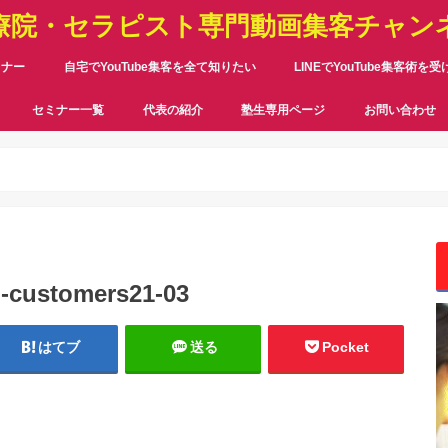
療院・セラピスト専門動画集客チャン
ミナー
自宅でYouTube集客を全て知りたい
LINEでYouTube集客術を
セミナー一覧
代表の紹介
塾生専用ページ
お問い合わせ
g-customers21-03
はてブ
送る
Pocket