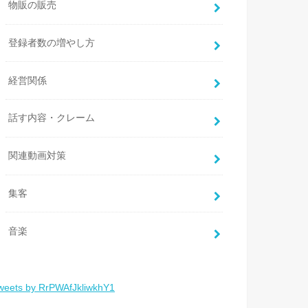
物販の販売
登録者数の増やし方
経営関係
話す内容・クレーム
関連動画対策
集客
音楽
weets by RrPWAfJkliwkhY1