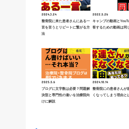
2024.3.24
2022.5.26
整骨院に来た患者さんにある一
キャンプの動画とYouT
言を言うとリピートに繋がる方
客するための動画は同
法
集客
経
2025.5.6
2024.10.14
ブログに文字数は必要？問題解
整骨院にの患者さんが
決型と専門性の違いを治療院向
くなってしまう理由と
けに解説