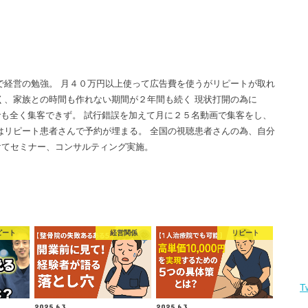
で経営の勉強。 月４０万円以上使って広告費を使うがリピートが取れ
く、家族との時間も作れない期間が２年間も続く 現状打開の為に
画でも全く集客できず。 試行錯誤を加えて月に２５名動画で集客をし、
はリピート患者さんで予約が埋まる。 全国の視聴患者さんの為、自分
けてセミナー、コンサルティング実施。
ピート
経営関係
リピート
T
2025.6.3
2025.6.3