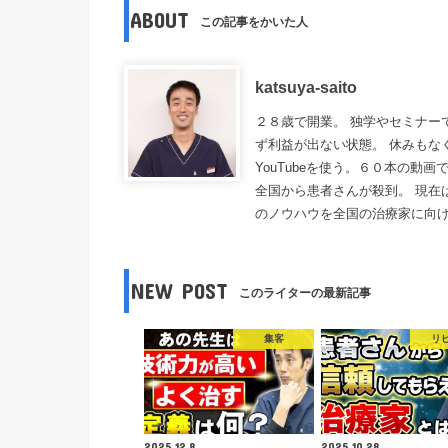
ABOUT
この記事をかいた人
katsuya-saito
２８歳で開業。 独学やセミナー
ず利益が出ない状態。 休みもな
YouTubeを使う。６０本の動
全国から患者さんが殺到。 現在
のノウハウを全国の治療家に向
NEW POST
このライターの最新記事
集客
リ
2025.12.8
2025.10.28