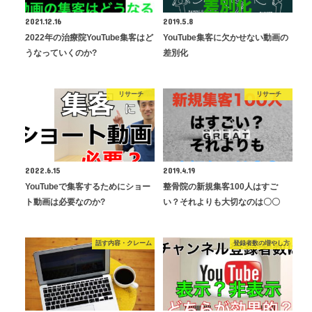
2021.12.16
2019.5.8
2022年の治療院YouTube集客はど
YouTube集客に欠かせない動画の
うなっていくのか?
差別化
リサーチ
リサーチ
2022.6.15
2019.4.19
YouTubeで集客するためにショー
整骨院の新規集客100人はすご
ト動画は必要なのか?
い？それよりも大切なのは〇〇
話す内容・クレーム
登録者数の増やし方