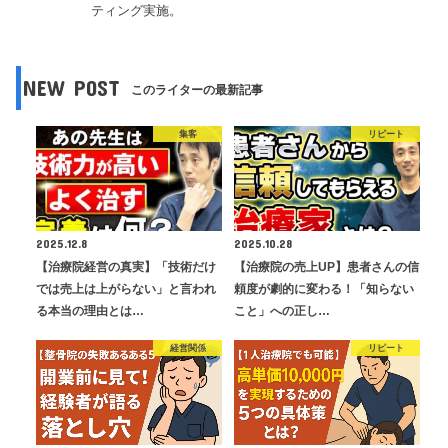
ティング実施。
NEW POST
このライターの最新記事
集客
リピート
2025.12.8
2025.10.28
【治療院経営の真実】「技術だけ
【治療院の売上UP】患者さんの信
では売上は上がらない」と言われ
頼度が劇的に変わる！「知らない
る本当の理由とは…
こと」への正し…
経営関係
リピート