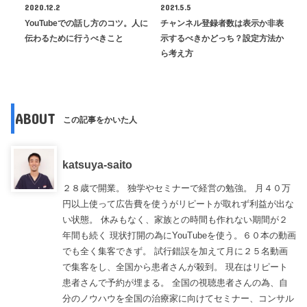
2020.12.2
2021.5.5
YouTubeでの話し方のコツ。人に
チャンネル登録者数は表示か非表
伝わるために行うべきこと
示するべきかどっち？設定方法か
ら考え方
ABOUT
この記事をかいた人
katsuya-saito
２８歳で開業。 独学やセミナーで経営の勉強。 月４０万
円以上使って広告費を使うがリピートが取れず利益が出な
い状態。 休みもなく、家族との時間も作れない期間が２
年間も続く 現状打開の為にYouTubeを使う。６０本の動画
でも全く集客できず。 試行錯誤を加えて月に２５名動画
で集客をし、全国から患者さんが殺到。 現在はリピート
患者さんで予約が埋まる。 全国の視聴患者さんの為、自
分のノウハウを全国の治療家に向けてセミナー、コンサル