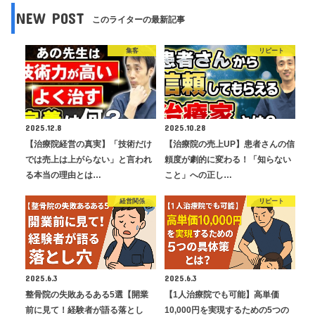
NEW POST
このライターの最新記事
集客
リピート
2025.12.8
2025.10.28
【治療院経営の真実】「技術だけ
【治療院の売上UP】患者さんの信
では売上は上がらない」と言われ
頼度が劇的に変わる！「知らない
る本当の理由とは…
こと」への正し…
経営関係
リピート
2025.6.3
2025.6.3
整骨院の失敗あるある5選【開業
【1人治療院でも可能】高単価
前に見て！経験者が語る落とし
10,000円を実現するための5つの