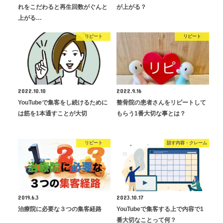
れをこだわると再生回数がぐんと
が上がる？
上がる…
リピート
リピート
2022.10.10
2022.9.16
YouTubeで集客をし続けるために
整骨院の患者さんをリピートして
は筋を1本通すことが大切
もらう1番大切な事とは？
リピート
話す内容・クレーム
2019.6.3
2023.10.17
治療院に必要な３つの集客経路
YouTubeで集客する上で内容で1
番大切なことって何？