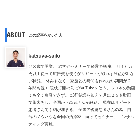
ABOUT
この記事をかいた人
katsuya-saito
２８歳で開業。 独学やセミナーで経営の勉強。 月４０万
円以上使って広告費を使うがリピートが取れず利益が出な
い状態。 休みもなく、家族との時間も作れない期間が２
年間も続く 現状打開の為にYouTubeを使う。６０本の動画
でも全く集客できず。 試行錯誤を加えて月に２５名動画
で集客をし、全国から患者さんが殺到。 現在はリピート
患者さんで予約が埋まる。 全国の視聴患者さんの為、自
分のノウハウを全国の治療家に向けてセミナー、コンサル
ティング実施。