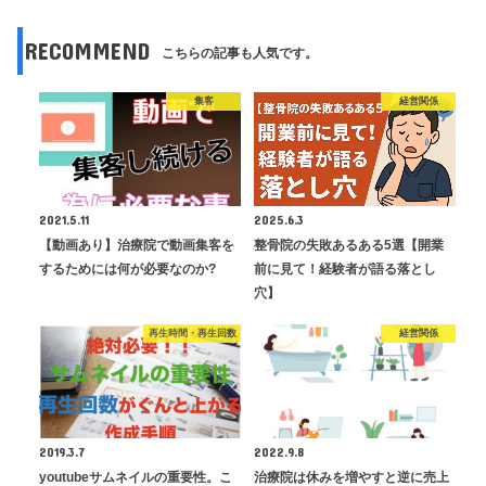
RECOMMEND
こちらの記事も人気です。
集客
経営関係
2021.5.11
2025.6.3
【動画あり】治療院で動画集客を
整骨院の失敗あるある5選【開業
するためには何が必要なのか?
前に見て！経験者が語る落とし
穴】
再生時間・再生回数
経営関係
2019.3.7
2022.9.8
youtubeサムネイルの重要性。こ
治療院は休みを増やすと逆に売上