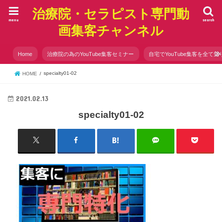
治療院・セラピスト専門動
menu
search
画集客チャンネル
Home
治療院の為のYouTube集客セミナー
自宅でYouTube集客を全て知
specialty01-02
HOME
2021.02.13
specialty01-02