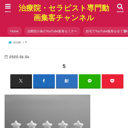
治療院・セラピスト専門動
menu
search
画集客チャンネル
Home
治療院の為のYouTube集客セミナー
自宅でYouTube集客を全て知
5
HOME
2020.06.04
5