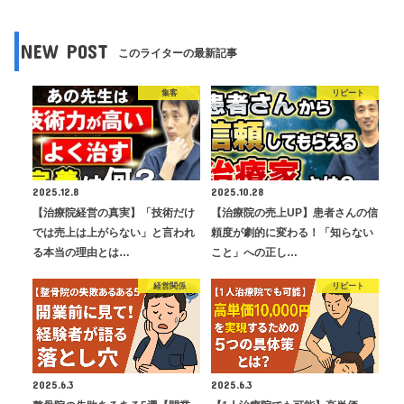
NEW POST
このライターの最新記事
集客
リピート
2025.12.8
2025.10.28
【治療院経営の真実】「技術だけ
【治療院の売上UP】患者さんの信
では売上は上がらない」と言われ
頼度が劇的に変わる！「知らない
る本当の理由とは…
こと」への正し…
経営関係
リピート
2025.6.3
2025.6.3