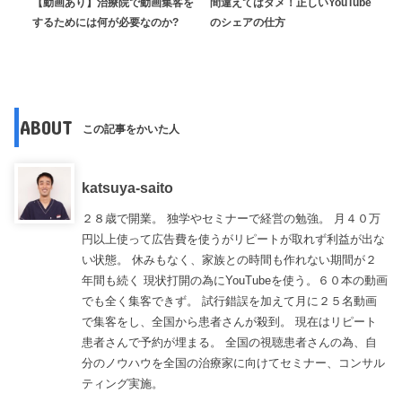
【動画あり】治療院で動画集客を
間違えてはダメ！正しいYouTube
するためには何が必要なのか?
のシェアの仕方
ABOUT
この記事をかいた人
katsuya-saito
２８歳で開業。 独学やセミナーで経営の勉強。 月４０万
円以上使って広告費を使うがリピートが取れず利益が出な
い状態。 休みもなく、家族との時間も作れない期間が２
年間も続く 現状打開の為にYouTubeを使う。６０本の動画
でも全く集客できず。 試行錯誤を加えて月に２５名動画
で集客をし、全国から患者さんが殺到。 現在はリピート
患者さんで予約が埋まる。 全国の視聴患者さんの為、自
分のノウハウを全国の治療家に向けてセミナー、コンサル
ティング実施。