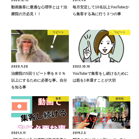
動画集客に最適な心理学とは？治
毎月安定して10名以上YouTubeか
療院の方必見！！
ら集客する為に行う３つの事
リピート
リピート
2020.9.28
2022.10.10
治療院の5回リピート率を８０％
YouTubeで集客をし続けるために
以上にするために必要な事。自分
は筋を1本通すことが大切
を知る事
集客
差別化
2021.5.11
2019.3.5