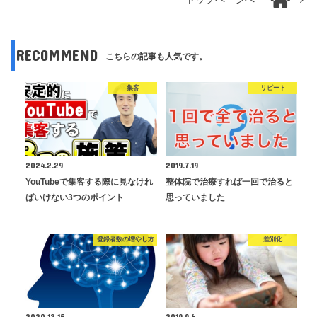
RECOMMEND
こちらの記事も人気です。
集客
リピート
2024.2.29
2019.7.19
YouTubeで集客する際に見なけれ
整体院で治療すれば一回で治ると
ばいけない3つのポイント
思っていました
登録者数の増やし方
差別化
2020.12.15
2019.9.6