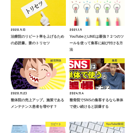
2020.9.13
2021.1.9
治療院のリピート率を上げるため
YouTubeとLINEは最強？２つのツ
の必読書。妻のトリセツ
ールを使って集客に結び付ける方
法
経営関係
集客
2020.11.23
2024.11.4
整体院の売上アップ。施策である
整骨院でSNSの集客するなら単体
メンテナンス患者を増やす？
で使い続けると誤爆する
リピート
YouTubeSEO