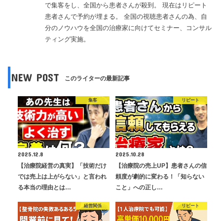
で集客をし、全国から患者さんが殺到。 現在はリピート
患者さんで予約が埋まる。 全国の視聴患者さんの為、自
分のノウハウを全国の治療家に向けてセミナー、コンサル
ティング実施。
NEW POST
このライターの最新記事
集客
リピート
2025.12.8
2025.10.28
【治療院経営の真実】「技術だけ
【治療院の売上UP】患者さんの信
では売上は上がらない」と言われ
頼度が劇的に変わる！「知らない
る本当の理由とは…
こと」への正し…
経営関係
リピート