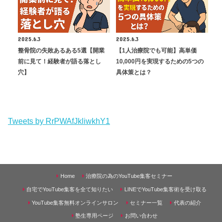
2025.6.3
2025.6.3
整骨院の失敗あるある5選【開業
【1人治療院でも可能】高単価
前に見て！経験者が語る落とし
10,000円を実現するための5つの
穴】
具体策とは？
Tweets by RrPWAfJkliwkhY1
Home
治療院の為のYouTube集客セミナー
自宅でYouTube集客を全て知りたい
LINEでYouTube集客術を受け取る
YouTube集客無料オンラインサロン
セミナー一覧
代表の紹介
塾生専用ページ
お問い合わせ