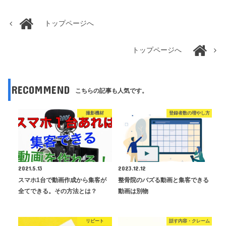
トップページへ
トップページへ
RECOMMEND
こちらの記事も人気です。
撮影機材
登録者数の増やし方
2021.5.13
2023.12.12
スマホ1台で動画作成から集客が
整骨院のバズる動画と集客できる
全てできる。その方法とは？
動画は別物
リピート
話す内容・クレーム