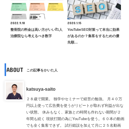
2022.9.18
2020.1.15
整骨院の料金は高い方がいい⁉︎1人
YouTubeSEO対策って本当に効果
治療院なら考えるべき数字
があるのか？集客をするための優
先順…
ABOUT
この記事をかいた人
katsuya-saito
２８歳で開業。 独学やセミナーで経営の勉強。 月４０万
円以上使って広告費を使うがリピートが取れず利益が出な
い状態。 休みもなく、家族との時間も作れない期間が２
年間も続く 現状打開の為にYouTubeを使う。６０本の動画
でも全く集客できず。 試行錯誤を加えて月に２５名動画