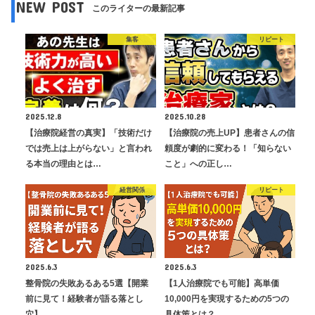
NEW POST
このライターの最新記事
集客
リピート
2025.12.8
2025.10.28
【治療院経営の真実】「技術だけ
【治療院の売上UP】患者さんの信
では売上は上がらない」と言われ
頼度が劇的に変わる！「知らない
る本当の理由とは…
こと」への正し…
経営関係
リピート
2025.6.3
2025.6.3
整骨院の失敗あるある5選【開業
【1人治療院でも可能】高単価
前に見て！経験者が語る落とし
10,000円を実現するための5つの
穴】
具体策とは？