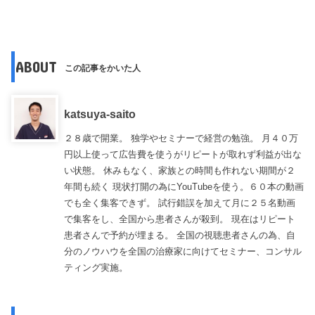
ABOUT
この記事をかいた人
katsuya-saito
２８歳で開業。 独学やセミナーで経営の勉強。 月４０万
円以上使って広告費を使うがリピートが取れず利益が出な
い状態。 休みもなく、家族との時間も作れない期間が２
年間も続く 現状打開の為にYouTubeを使う。６０本の動画
でも全く集客できず。 試行錯誤を加えて月に２５名動画
で集客をし、全国から患者さんが殺到。 現在はリピート
患者さんで予約が埋まる。 全国の視聴患者さんの為、自
分のノウハウを全国の治療家に向けてセミナー、コンサル
ティング実施。