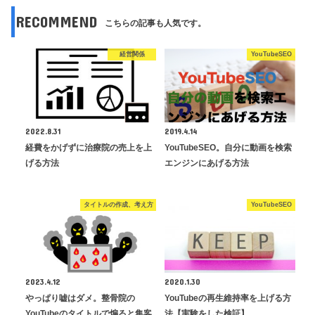
RECOMMEND
こちらの記事も人気です。
経営関係
YouTubeSEO
2022.8.31
2019.4.14
経費をかげずに治療院の売上を上
YouTubeSEO。自分に動画を検索
げる方法
エンジンにあげる方法
タイトルの作成、考え方
YouTubeSEO
2023.4.12
2020.1.30
やっぱり嘘はダメ。整骨院の
YouTubeの再生維持率を上げる方
YouTubeのタイトルで煽ると集客
法【実験をした検証】