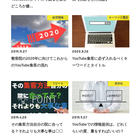
どころか嫌…
経営関係
キーワード選定
2019.11.27
2020.8.30
整骨院の2020年に向けてこれから
YouTube集客に必ず入れるべくキ
のYouTube集客の流れ
ーワードとタイトル
リピート
差別化
2019.4.20
2019.9.27
その集客方法自分の院に合って
YouTubeでの情報提供は。どれく
る？それよりも大事な事は〇〇
らいの質、量をすればいいの？