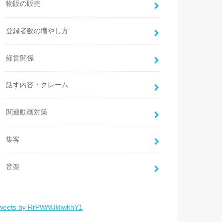
物販の販売
登録者数の増やし方
経営関係
話す内容・クレーム
関連動画対策
集客
音楽
weets by RrPWAfJkliwkhY1