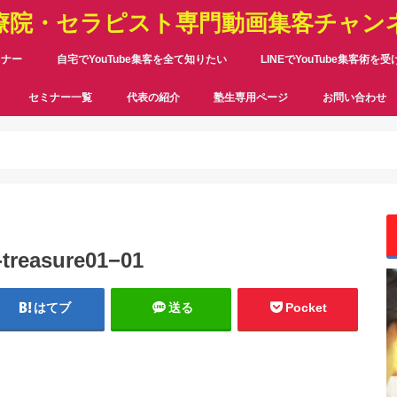
療院・セラピスト専門動画集客チャン
ミナー
自宅でYouTube集客を全て知りたい
LINEでYouTube集客術を
セミナー一覧
代表の紹介
塾生専用ページ
お問い合わせ
-treasure01−01
はてブ
送る
Pocket