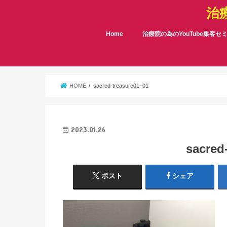
治
Home
治療院の為のYouTube集客セ
HOME
sacred-treasure01−01
2023.01.26
sacred
ポスト
シェア