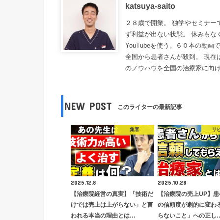
katsuya-saito
２８歳で開業。 独学やセミナー
ず利益が出ない状態。 休みもな
YouTubeを使う。６０本の動
全国から患者さんが殺到。 現在
のノウハウを全国の治療家に向
NEW POST
このライターの最新記事
集客
リ
2025.12.8
2025.10.28
【治療院経営の真実】「技術だ
【治療院の売上UP】患
けでは売上は上がらない」と言
の信頼度が劇的に変わ
われる本当の理由とは…
らないこと」への正し