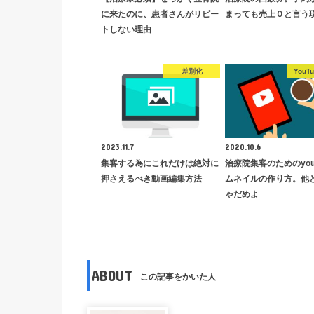
に来たのに、患者さんがリピー
まっても売上０と言う
トしない理由
差別化
YouT
2023.11.7
2020.10.6
集客する為にこれだけは絶対に
治療院集客のためのyout
押さえるべき動画編集方法
ムネイルの作り方。他
ゃだめよ
ABOUT
この記事をかいた人