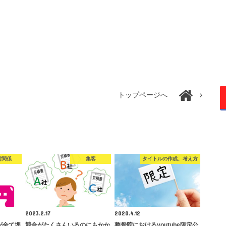
トップページへ
営関係
集客
タイトルの作成、考え方
2023.2.17
2020.4.12
が全て埋
競合がたくさんいるのにもかか
整骨院におけるyoutube限定公