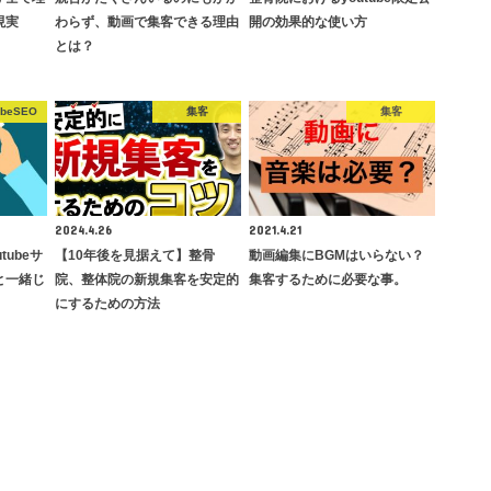
現実
わらず、動画で集客できる理由
開の効果的な使い方
とは？
ubeSEO
集客
集客
2024.4.26
2021.4.21
ubeサ
【10年後を見据えて】整骨
動画編集にBGMはいらない？
と一緒じ
院、整体院の新規集客を安定的
集客するために必要な事。
にするための方法