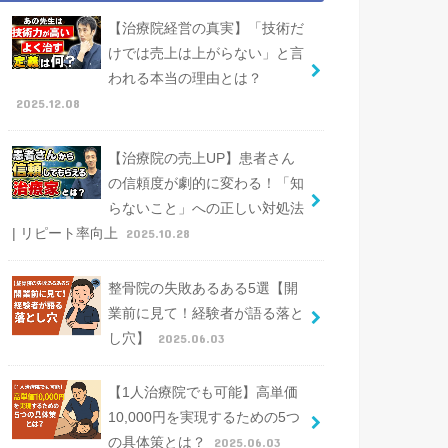
【治療院経営の真実】「技術だ
けでは売上は上がらない」と言
われる本当の理由とは？
2025.12.08
【治療院の売上UP】患者さん
の信頼度が劇的に変わる！「知
らないこと」への正しい対処法
| リピート率向上
2025.10.28
整骨院の失敗あるある5選【開
業前に見て！経験者が語る落と
し穴】
2025.06.03
【1人治療院でも可能】高単価
10,000円を実現するための5つ
の具体策とは？
2025.06.03