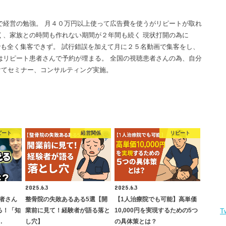
で経営の勉強。 月４０万円以上使って広告費を使うがリピートが取れ
く、家族との時間も作れない期間が２年間も続く 現状打開の為に
画でも全く集客できず。 試行錯誤を加えて月に２５名動画で集客をし、
はリピート患者さんで予約が埋まる。 全国の視聴患者さんの為、自分
けてセミナー、コンサルティング実施。
ピート
経営関係
リピート
2025.6.3
2025.6.3
者さん
整骨院の失敗あるある5選【開
【1人治療院でも可能】高単価
る！「知
業前に見て！経験者が語る落と
10,000円を実現するための5つ
T
…
し穴】
の具体策とは？