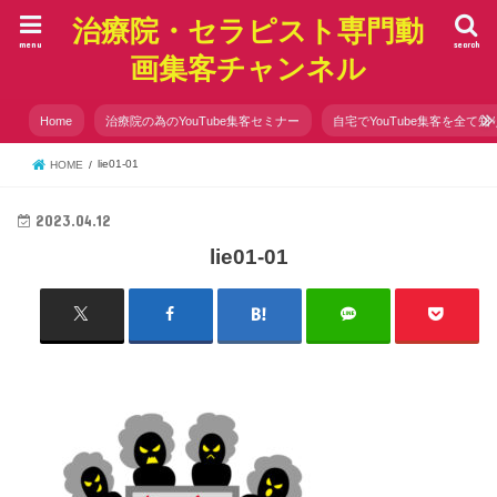
治療院・セラピスト専門動
menu
search
画集客チャンネル
Home
治療院の為のYouTube集客セミナー
自宅でYouTube集客を全て知
lie01-01
HOME
2023.04.12
lie01-01