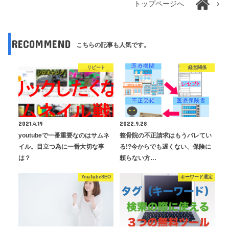
トップページへ
RECOMMEND
こちらの記事も人気です。
リピート
経営関係
2021.4.19
2022.9.28
youtubeで一番重要なのはサムネ
整骨院の不正請求はもうバレてい
イル。目立つ為に一番大切な事
る!?今からでも遅くない、保険に
は？
頼らない方…
YouTubeSEO
キーワード選定