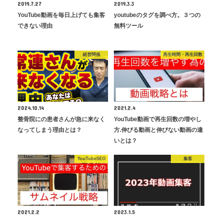
2019.7.27
2019.3.3
YouTube動画を毎日上げても集客
youtubeのタグを調べ方。３つの
できない理由
無料ツール
経営関係
再生時間・再生回数
2024.10.14
2021.2.4
整骨院にの患者さんが急に来なく
YouTube動画で再生回数の増やし
なってしまう理由とは？
方.伸びる動画と伸びない動画の違
いとは？
YouTubeSEO
集客
2021.2.2
2023.1.5