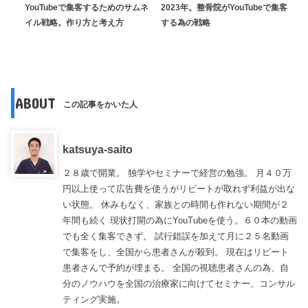
YouTubeで集客するためのサムネ
2023年。整骨院がYouTubeで集客
イル戦略。作り方と考え方
する為の戦略
ABOUT
この記事をかいた人
katsuya-saito
２８歳で開業。 独学やセミナーで経営の勉強。 月４０万
円以上使って広告費を使うがリピートが取れず利益が出な
い状態。 休みもなく、家族との時間も作れない期間が２
年間も続く 現状打開の為にYouTubeを使う。６０本の動画
でも全く集客できず。 試行錯誤を加えて月に２５名動画
で集客をし、全国から患者さんが殺到。 現在はリピート
患者さんで予約が埋まる。 全国の視聴患者さんの為、自
分のノウハウを全国の治療家に向けてセミナー、コンサル
ティング実施。