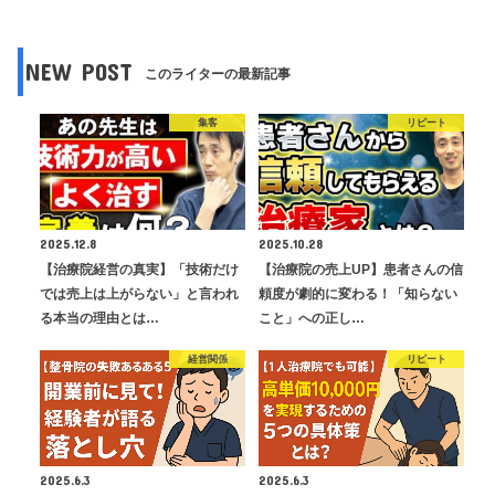
NEW POST
このライターの最新記事
集客
リピート
2025.12.8
2025.10.28
【治療院経営の真実】「技術だけ
【治療院の売上UP】患者さんの信
では売上は上がらない」と言われ
頼度が劇的に変わる！「知らない
る本当の理由とは…
こと」への正し…
経営関係
リピート
2025.6.3
2025.6.3