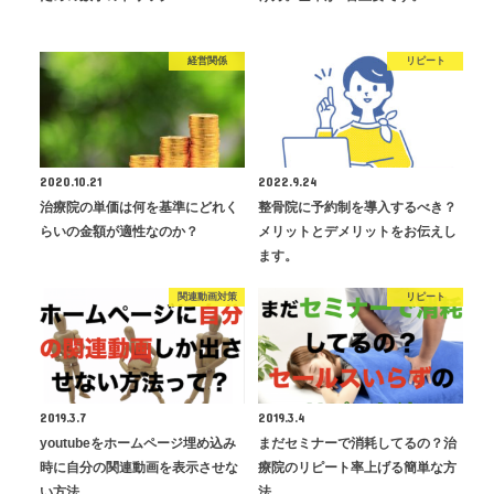
経営関係
リピート
2020.10.21
2022.9.24
治療院の単価は何を基準にどれく
整骨院に予約制を導入するべき？
らいの金額が適性なのか？
メリットとデメリットをお伝えし
ます。
関連動画対策
リピート
2019.3.7
2019.3.4
youtubeをホームページ埋め込み
まだセミナーで消耗してるの？治
時に自分の関連動画を表示させな
療院のリピート率上げる簡単な方
い方法
法