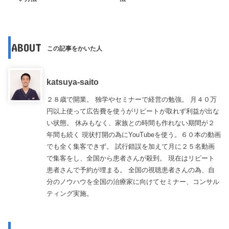
ABOUT
この記事をかいた人
katsuya-saito
２８歳で開業。 独学やセミナーで経営の勉強。 月４０万
円以上使って広告費を使うがリピートが取れず利益が出な
い状態。 休みもなく、家族との時間も作れない期間が２
年間も続く 現状打開の為にYouTubeを使う。６０本の動画
でも全く集客できず。 試行錯誤を加えて月に２５名動画
で集客をし、全国から患者さんが殺到。 現在はリピート
患者さんで予約が埋まる。 全国の視聴患者さんの為、自
分のノウハウを全国の治療家に向けてセミナー、コンサル
ティング実施。