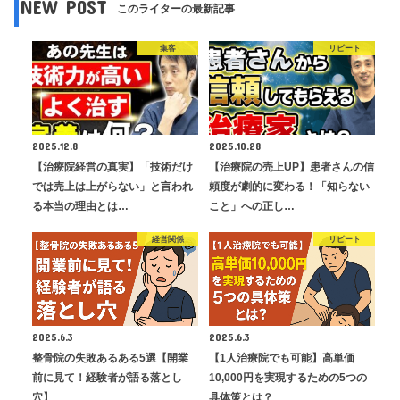
NEW POST
このライターの最新記事
集客
リピート
2025.12.8
2025.10.28
【治療院経営の真実】「技術だけ
【治療院の売上UP】患者さんの信
では売上は上がらない」と言われ
頼度が劇的に変わる！「知らない
る本当の理由とは…
こと」への正し…
経営関係
リピート
2025.6.3
2025.6.3
整骨院の失敗あるある5選【開業
【1人治療院でも可能】高単価
前に見て！経験者が語る落とし
10,000円を実現するための5つの
穴】
具体策とは？