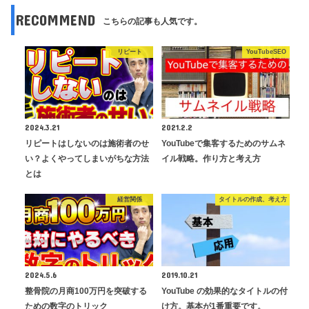
RECOMMEND
こちらの記事も人気です。
リピート
YouTubeSEO
2024.3.21
2021.2.2
リピートはしないのは施術者のせ
YouTubeで集客するためのサムネ
い？よくやってしまいがちな方法
イル戦略。作り方と考え方
とは
経営関係
タイトルの作成、考え方
2024.5.6
2019.10.21
整骨院の月商100万円を突破する
YouTube の効果的なタイトルの付
ための数字のトリック
け方。基本が1番重要です。