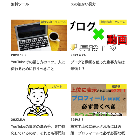
無料ツール
スの細かい見方
話す内容・クレーム
話す内容・クレーム
2020.12.2
2021.4.26
YouTubeでの話し方のコツ。人に
ブログと動画を使った集客方法は
伝わるために行うべきこと
最強！？
リピート
概要欄
2023.5.4
2019.3.2
YouTubeの集客の決め手。専門特
検索で上位に表示されるには必
化しているのか、それとも専門知
須、プロフィールで必ず必要な概