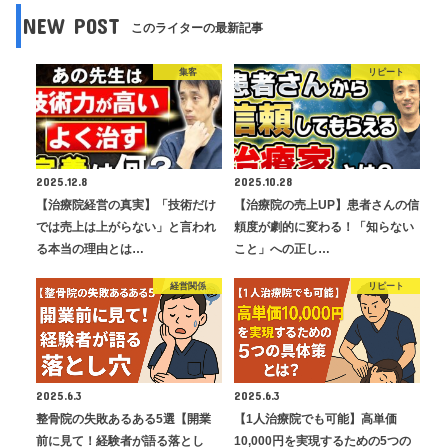
NEW POST
このライターの最新記事
集客
リピート
2025.12.8
2025.10.28
【治療院経営の真実】「技術だけ
【治療院の売上UP】患者さんの信
では売上は上がらない」と言われ
頼度が劇的に変わる！「知らない
る本当の理由とは…
こと」への正し…
経営関係
リピート
2025.6.3
2025.6.3
整骨院の失敗あるある5選【開業
【1人治療院でも可能】高単価
前に見て！経験者が語る落とし
10,000円を実現するための5つの