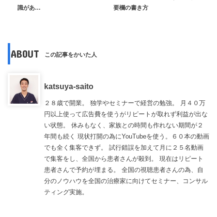
識があ…
要欄の書き方
ABOUT
この記事をかいた人
katsuya-saito
２８歳で開業。 独学やセミナーで経営の勉強。 月４０万
円以上使って広告費を使うがリピートが取れず利益が出な
い状態。 休みもなく、家族との時間も作れない期間が２
年間も続く 現状打開の為にYouTubeを使う。６０本の動画
でも全く集客できず。 試行錯誤を加えて月に２５名動画
で集客をし、全国から患者さんが殺到。 現在はリピート
患者さんで予約が埋まる。 全国の視聴患者さんの為、自
分のノウハウを全国の治療家に向けてセミナー、コンサル
ティング実施。