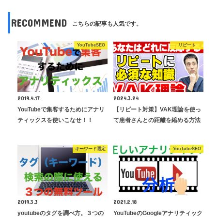
RECOMMEND
こちらの記事も人気です。
YouTubeSEO
リピート
2019.4.17
2024.3.24
YouTubeで集客するためにアナリ
【リピート対策】VAK理論を使っ
ティックスを使いこなせ！！
て患者さんとの距離を縮める方法
キーワード選定
YouTubeSEO
2019.3.3
2021.2.18
youtubeのタグを調べ方。３つの
YouTubeのGoogleアナリティック