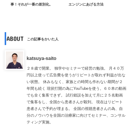
事！それが一番の差別化。
エンジンにあげる方法
ABOUT
この記事をかいた人
katsuya-saito
２８歳で開業。 独学やセミナーで経営の勉強。 月４０万
円以上使って広告費を使うがリピートが取れず利益が出な
い状態。 休みもなく、家族との時間も作れない期間が２
年間も続く 現状打開の為にYouTubeを使う。６０本の動画
でも全く集客できず。 試行錯誤を加えて月に２５名動画
で集客をし、全国から患者さんが殺到。 現在はリピート
患者さんで予約が埋まる。 全国の視聴患者さんの為、自
分のノウハウを全国の治療家に向けてセミナー、コンサル
ティング実施。