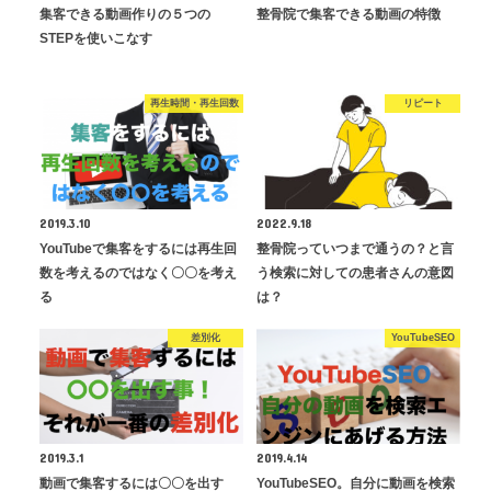
集客できる動画作りの５つの
整骨院で集客できる動画の特徴
STEPを使いこなす
再生時間・再生回数
リピート
2019.3.10
2022.9.18
YouTubeで集客をするには再生回
整骨院っていつまで通うの？と言
数を考えるのではなく〇〇を考え
う検索に対しての患者さんの意図
る
は？
差別化
YouTubeSEO
2019.3.1
2019.4.14
動画で集客するには〇〇を出す
YouTubeSEO。自分に動画を検索