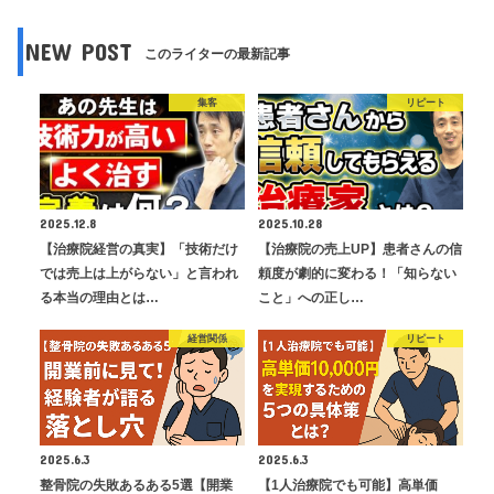
NEW POST
このライターの最新記事
集客
リピート
2025.12.8
2025.10.28
【治療院経営の真実】「技術だけ
【治療院の売上UP】患者さんの信
では売上は上がらない」と言われ
頼度が劇的に変わる！「知らない
る本当の理由とは…
こと」への正し…
経営関係
リピート
2025.6.3
2025.6.3
整骨院の失敗あるある5選【開業
【1人治療院でも可能】高単価