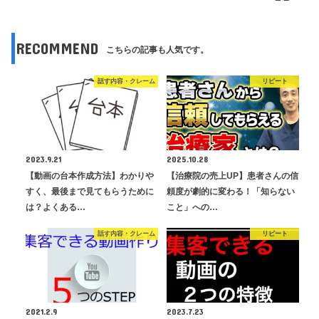
RECOMMEND
こちらの記事も人気です。
話す内容・クレーム
リピート
2023.9.21
2025.10.28
【動画の台本作成方法】わかりや
【治療院の売上UP】患者さんの信
すく、最後まで見てもらうために
頼度が劇的に変わる！「知らない
は？よくある…
こと」への…
話す内容・クレーム
リピート
2021.2.9
2023.7.23