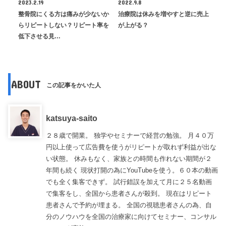
2023.2.19
2022.9.8
整骨院にくる方は痛みが少ないか
治療院は休みを増やすと逆に売上
らリピートしない？リピート率を
が上がる？
低下させる見…
ABOUT
この記事をかいた人
katsuya-saito
２８歳で開業。 独学やセミナーで経営の勉強。 月４０万
円以上使って広告費を使うがリピートが取れず利益が出な
い状態。 休みもなく、家族との時間も作れない期間が２
年間も続く 現状打開の為にYouTubeを使う。６０本の動画
でも全く集客できず。 試行錯誤を加えて月に２５名動画
で集客をし、全国から患者さんが殺到。 現在はリピート
患者さんで予約が埋まる。 全国の視聴患者さんの為、自
分のノウハウを全国の治療家に向けてセミナー、コンサル