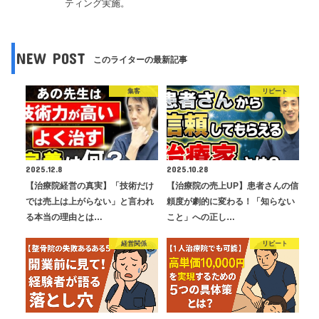
ティング実施。
NEW POST
このライターの最新記事
集客
リピート
2025.12.8
2025.10.28
【治療院経営の真実】「技術だけ
【治療院の売上UP】患者さんの信
では売上は上がらない」と言われ
頼度が劇的に変わる！「知らない
る本当の理由とは…
こと」への正し…
経営関係
リピート