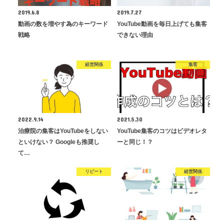
2019.6.8
2019.7.27
動画の数を増やす為のキーワード
YouTube動画を毎日上げても集客
戦略
できない理由
経営関係
集客
2022.9.14
2021.5.30
治療院の集客はYouTubeをしない
YouTube集客のコツはビデオレタ
といけない？ Googleも推奨し
ーと同じ！？
て…
リピート
経営関係