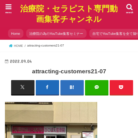
治療院・セラピスト専門動
menu
search
画集客チャンネル
Home
治療院の為のYouTube集客セミナー
自宅でYouTube集客を全て知
attracting-customers21-07
HOME
2022.09.04
attracting-customers21-07