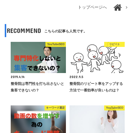
トップページへ
RECOMMEND
こちらの記事も人気です。
YouTubeSEO
リピート
2019.4.14
2022.9.5
整骨院は専門性を打ち出さないと
整骨院のリピート率をアップする
集客できないの？
方法で一番効率が良いものは？
キーワード選定
YouTubeSEO