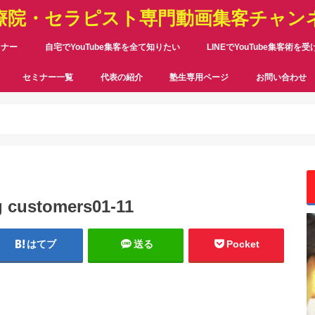
療院・セラピスト専門動画集客チャン
ミナー
自宅でYouTube集客を全て知りたい
LINEでYouTube集客術を
セミナー一覧
代表の紹介
塾生専用ページ
お問い合わせ
g customers01-11
はてブ
送る
Pocket