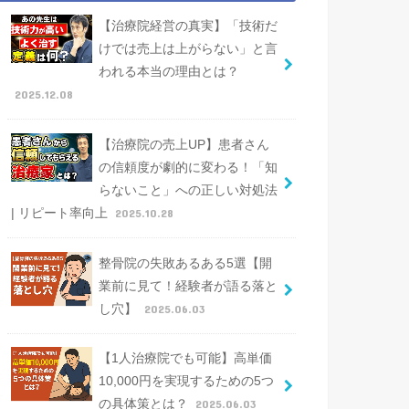
【治療院経営の真実】「技術だ
けでは売上は上がらない」と言
われる本当の理由とは？
2025.12.08
【治療院の売上UP】患者さん
の信頼度が劇的に変わる！「知
らないこと」への正しい対処法
| リピート率向上
2025.10.28
整骨院の失敗あるある5選【開
業前に見て！経験者が語る落と
し穴】
2025.06.03
【1人治療院でも可能】高単価
10,000円を実現するための5つ
の具体策とは？
2025.06.03