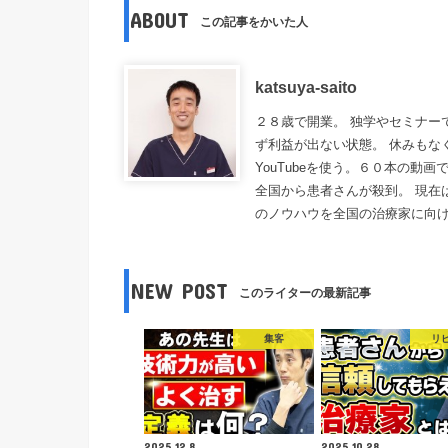
ABOUT
この記事をかいた人
katsuya-saito
２８歳で開業。 独学やセミナー
ず利益が出ない状態。 休みもな
YouTubeを使う。６０本の動
全国から患者さんが殺到。 現在
のノウハウを全国の治療家に向
NEW POST
このライターの最新記事
集客
リ
2025.12.8
2025.10.28