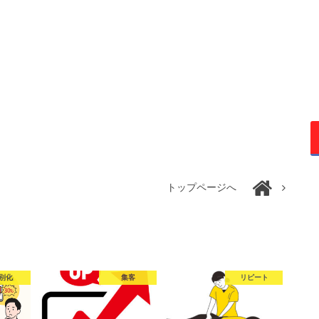
トップページへ
別化
集客
リピート