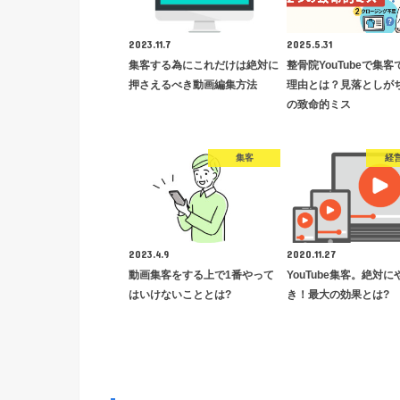
2023.11.7
2025.5.31
集客する為にこれだけは絶対に
整骨院YouTubeで集
押さえるべき動画編集方法
理由とは？見落としが
の致命的ミス
集客
経
2023.4.9
2020.11.27
動画集客をする上で1番やって
YouTube集客。絶対に
はいけないこととは?
き！最大の効果とは?