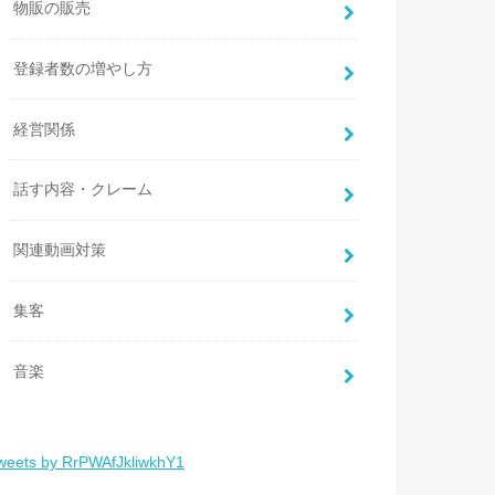
物販の販売
登録者数の増やし方
経営関係
話す内容・クレーム
関連動画対策
集客
音楽
weets by RrPWAfJkliwkhY1