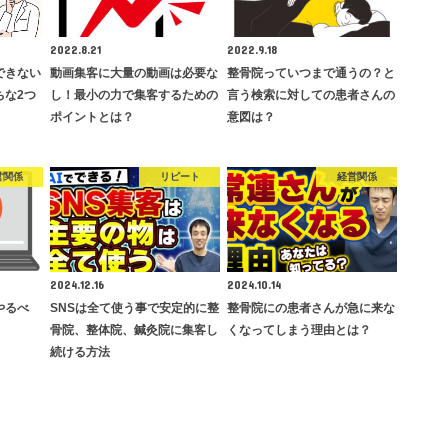
2022.8.21
2022.9.18
客できない
動画集客に大量の動画は必要な
整骨院っていつまで通うの？と
ちな2つ
し！最小の力で集客するための
言う検索に対しての患者さんの
ポイントとは？
意図は？
営関係
リピート
経営関係
2024.12.16
2024.10.14
やるべ
SNSは全て使う事で安定的に整
整骨院にの患者さんが急に来な
骨院、整体院、鍼灸院に集客し
くなってしまう理由とは？
続ける方法