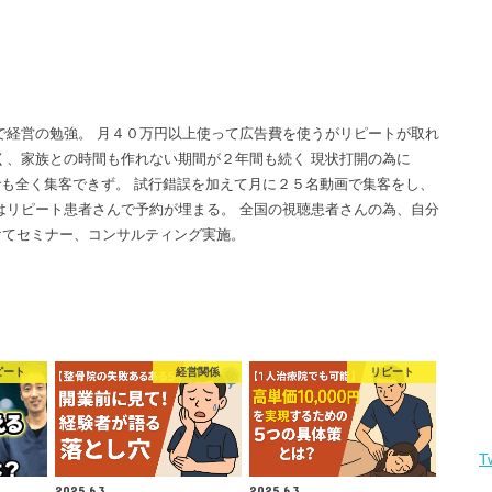
で経営の勉強。 月４０万円以上使って広告費を使うがリピートが取れ
く、家族との時間も作れない期間が２年間も続く 現状打開の為に
画でも全く集客できず。 試行錯誤を加えて月に２５名動画で集客をし、
はリピート患者さんで予約が埋まる。 全国の視聴患者さんの為、自分
けてセミナー、コンサルティング実施。
ピート
経営関係
リピート
T
2025.6.3
2025.6.3