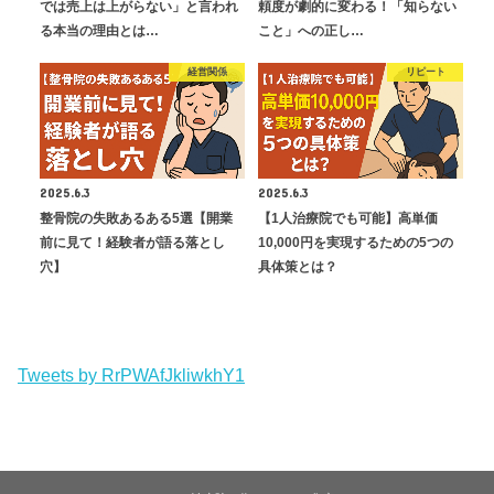
では売上は上がらない」と言われ
頼度が劇的に変わる！「知らない
る本当の理由とは…
こと」への正し…
経営関係
リピート
2025.6.3
2025.6.3
整骨院の失敗あるある5選【開業
【1人治療院でも可能】高単価
前に見て！経験者が語る落とし
10,000円を実現するための5つの
穴】
具体策とは？
Tweets by RrPWAfJkliwkhY1