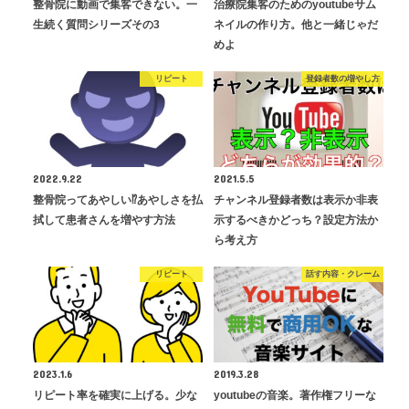
整骨院に動画で集客できない。一
治療院集客のためのyoutubeサム
生続く質問シリーズその3
ネイルの作り方。他と一緒じゃだ
めよ
リピート
登録者数の増やし方
2022.9.22
2021.5.5
整骨院ってあやしい⁉あやしさを払
チャンネル登録者数は表示か非表
拭して患者さんを増やす方法
示するべきかどっち？設定方法か
ら考え方
リピート
話す内容・クレーム
2023.1.6
2019.3.28
リピート率を確実に上げる。少な
youtubeの音楽。著作権フリーな