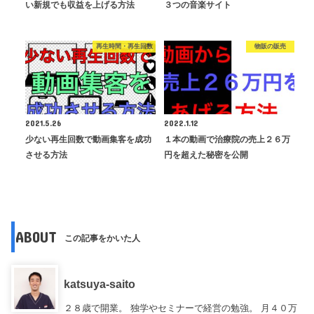
い新規でも収益を上げる方法
３つの音楽サイト
再生時間・再生回数
物販の販売
2021.5.26
2022.1.12
少ない再生回数で動画集客を成功
１本の動画で治療院の売上２６万
させる方法
円を超えた秘密を公開
ABOUT
この記事をかいた人
katsuya-saito
２８歳で開業。 独学やセミナーで経営の勉強。 月４０万