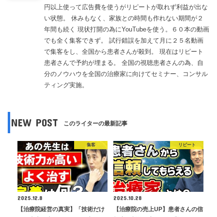
円以上使って広告費を使うがリピートが取れず利益が出な
い状態。 休みもなく、家族との時間も作れない期間が２
年間も続く 現状打開の為にYouTubeを使う。６０本の動画
でも全く集客できず。 試行錯誤を加えて月に２５名動画
で集客をし、全国から患者さんが殺到。 現在はリピート
患者さんで予約が埋まる。 全国の視聴患者さんの為、自
分のノウハウを全国の治療家に向けてセミナー、コンサル
ティング実施。
NEW POST
このライターの最新記事
集客
リピート
2025.12.8
2025.10.28
【治療院経営の真実】「技術だけ
【治療院の売上UP】患者さんの信