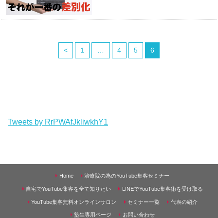
<
1
…
4
5
6
Tweets by RrPWAfJkliwkhY1
Home
治療院の為のYouTube集客セミナー
自宅でYouTube集客を全て知りたい
LINEでYouTube集客術を受け取る
YouTube集客無料オンラインサロン
セミナー一覧
代表の紹介
塾生専用ページ
お問い合わせ