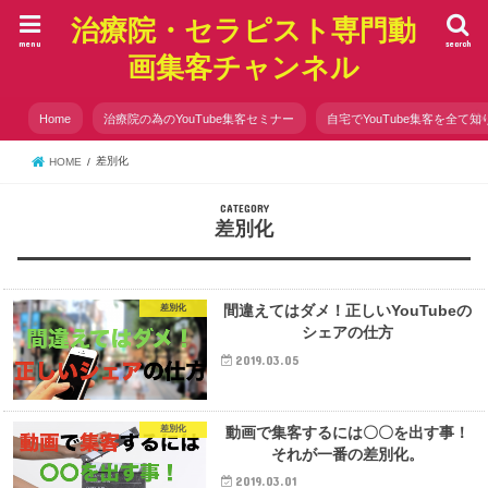
治療院・セラピスト専門動
menu
search
画集客チャンネル
Home
治療院の為のYouTube集客セミナー
自宅でYouTube集客を全て知
差別化
HOME
差別化
間違えてはダメ！正しいYouTubeの
差別化
シェアの仕方
2019.03.05
動画で集客するには〇〇を出す事！
差別化
それが一番の差別化。
2019.03.01